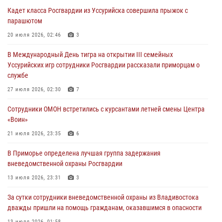
вневедомственной охраны обнаружили запрещенные растения
Кадет класса Росгвардии из Уссурийска совершила прыжок с
29 июля 2026, 01:17
парашютом
В День Крещения Руси в Князь-Владимирском храме – Главном
20 июля 2026, 02:46
3
храме Росгвардии состоялся праздничный молебен с крестным
В Международный День тигра на открытии III семейных
ходом
Уссурийских игр сотрудники Росгвардии рассказали приморцам о
28 июля 2026, 10:29
3
службе
Росгвардейцы в Приморье приняли участие в молебне,
27 июля 2026, 02:30
7
посвященном Дню Крещения Руси
Сотрудники ОМОН встретились с курсантами летней смены Центра
28 июля 2026, 05:39
3
«Воин»
В Международный День тигра на открытии III семейных
21 июля 2026, 23:35
6
Уссурийских игр сотрудники Росгвардии рассказали приморцам о
В Приморье определена лучшая группа задержания
службе
вневедомственной охраны Росгвардии
27 июля 2026, 02:30
7
13 июля 2026, 23:31
3
За сутки сотрудники вневедомственной охраны из Владивостока
дважды пришли на помощь гражданам, оказавшимся в опасности
13 июля 2026, 01:58