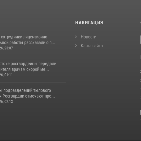
И
НАВИГАЦИЯ
 сотрудники лицензионно-
Новости
ной работы рассказали о п...
Карта сайта
26, 23:07
стоке росгвардейцы передали
ителя врачам скорой ме...
26, 01:11
ы подразделений тылового
я Росгвардии отмечают про...
26, 02:13