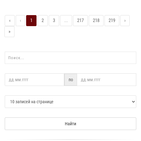
«
‹
1
2
3
...
217
218
219
›
»
по
Найти