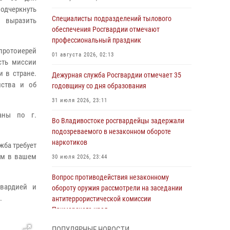
одчеркнуть
Специалисты подразделений тылового
 выразить
обеспечения Росгвардии отмечают
профессиональный праздник
протоиерей
01 августа 2026, 02:13
сть миссии
 в стране.
Дежурная служба Росгвардии отмечает 35
мства и об
годовщину со дня образования
31 июля 2026, 23:11
аны по г.
Во Владивостоке росгвардейцы задержали
подозреваемого в незаконном обороте
наркотиков
жба требует
ам в вашем
30 июля 2026, 23:44
Вопрос противодействия незаконному
гвардией и
обороту оружия рассмотрели на заседании
.
антитеррористической комиссии
Приморского края
30 июля 2026, 01:07
ПОПУЛЯРНЫЕ НОВОСТИ