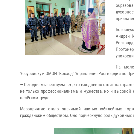
образова
духовно
признате
Богослуж
Андрей 
Росгвард
Протоие
упокоени
На моле
Уссурийску и ОМОН "Восход" Управления Росгвардии по Пр
— Сегодня мы чествуем тех, кто ежедневно стоит на страже 
не только профессионализма и мужества, но и высокой 
нелёгком труде.
Мероприятие стало значимой частью юбилейных торж
гражданским обществом. Оно подчеркнуло роль духовных ц