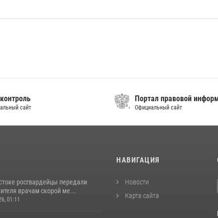
контроль
Портал правовой инфор
альный сайт
Официальный сайт
И
НАВИГАЦИЯ
стоке росгвардейцы передали
Новости
ителя врачам скорой ме...
Карта сайта
26, 01:11