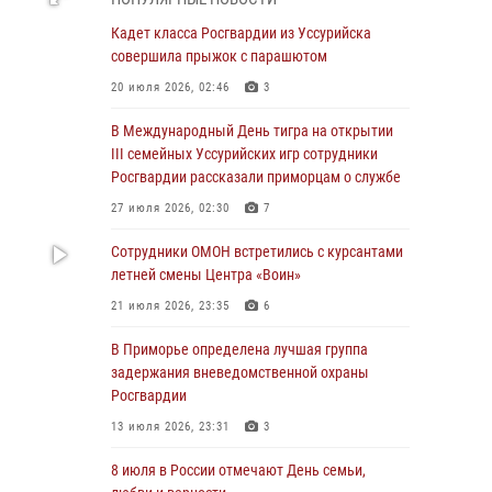
Во Владивостоке во дворе жилого дома
Кадет класса Росгвардии из Уссурийска
сотрудники вневедомственной охраны
совершила прыжок с парашютом
обнаружили запрещенные растения
20 июля 2026, 02:46
3
29 июля 2026, 01:17
В Международный День тигра на открытии
В День Крещения Руси в Князь-
III семейных Уссурийских игр сотрудники
Владимирском храме – Главном храме
Росгвардии рассказали приморцам о службе
Росгвардии состоялся праздничный молебен
27 июля 2026, 02:30
7
с крестным ходом
Сотрудники ОМОН встретились с курсантами
28 июля 2026, 10:29
3
летней смены Центра «Воин»
Росгвардейцы в Приморье приняли участие в
21 июля 2026, 23:35
6
молебне, посвященном Дню Крещения Руси
В Приморье определена лучшая группа
28 июля 2026, 05:39
3
задержания вневедомственной охраны
В Международный День тигра на открытии
Росгвардии
III семейных Уссурийских игр сотрудники
13 июля 2026, 23:31
3
Росгвардии рассказали приморцам о службе
8 июля в России отмечают День семьи,
27 июля 2026, 02:30
7