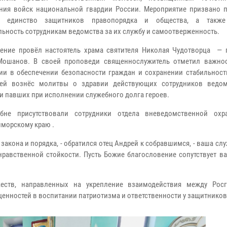
ния войск национальной гвардии России. Мероприятие призвано п
е единство защитников правопорядка и общества, а также
льность сотрудникам ведомства за их службу и самоотверженность.
ение провёл настоятель храма святителя Николая Чудотворца — 
Мошанов. В своей проповеди священнослужитель отметил важно
ии в обеспечении безопасности граждан и сохранении стабильности
рей вознёс молитвы о здравии действующих сотрудников ведо
и павших при исполнении служебного долга героев.
бне присутствовали сотрудники отдела вневедомственной охр
иморскому краю .
закона и порядка, - обратился отец Андрей к собравшимся, - ваша слу
нравственной стойкости. Пусть Божие благословение сопутствует в
еств, направленных на укрепление взаимодействия между Рос
енностей в воспитании патриотизма и ответственности у защитников