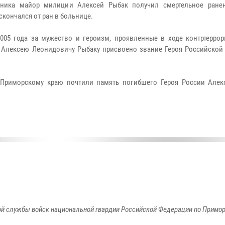
ивника майор милиции Алексей Рыбак получил смертельное ране
скончался от ран в больнице.
05 года за мужество и героизм, проявленные в ходе контртеррор
 Алексею Леонидовичу Рыбаку присвоено звание Героя Российской
 Приморскому краю почтили память погибшего Героя России Алек
й службы войск национальной гвардии Российской Федерации по Примо