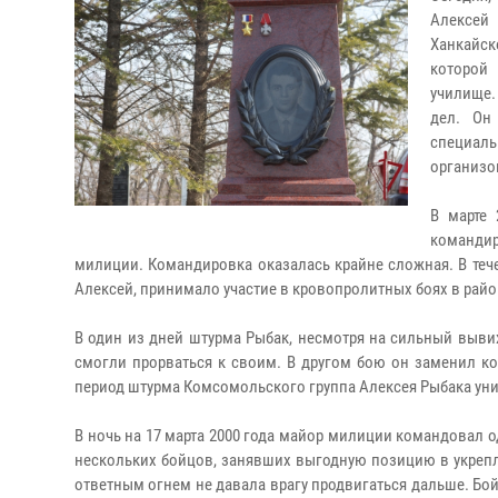
Алексей
Ханкайск
которой
училище.
дел. Он
специал
организо
В марте 
командир
милиции. Командировка оказалась крайне сложная. В течен
Алексей, принимало участие в кровопролитных боях в рай
В один из дней штурма Рыбак, несмотря на сильный вывих
смогли прорваться к своим. В другом бою он заменил к
период штурма Комсомольского группа Алексея Рыбака уни
В ночь на 17 марта 2000 года майор милиции командовал 
нескольких бойцов, занявших выгодную позицию в укрепл
ответным огнем не давала врагу продвигаться дальше. Бо