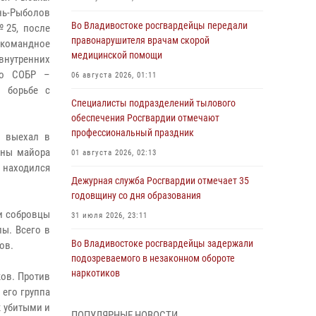
нь-Рыболов
Во Владивостоке росгвардейцы передали
№25, после
правонарушителя врачам скорой
 командное
медицинской помощи
 внутренних
го СОБР –
06 августа 2026, 01:11
о борьбе с
Специалисты подразделений тылового
обеспечения Росгвардии отмечают
профессиональный праздник
а выехал в
оны майора
01 августа 2026, 02:13
м находился
Дежурная служба Росгвардии отмечает 35
годовщину со дня образования
 и собровцы
31 июля 2026, 23:11
ы. Всего в
Во Владивостоке росгвардейцы задержали
ов.
подозреваемого в незаконном обороте
наркотиков
ков. Против
 его группа
30 июля 2026, 23:44
к убитыми и
ПОПУЛЯРНЫЕ НОВОСТИ