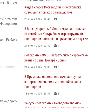
Вопрос противодействия незаконному
ние. В том
обороту оружия рассмотрели на заседании
Кадет класса Росгвардии из Уссурийска
антитеррористической комиссии
совершила прыжок с парашютом
Приморского края
истической
20 июля 2026, 02:46
3
 Федерации
30 июля 2026, 01:07
В Международный День тигра на открытии
Во Владивостоке во дворе жилого дома
III семейных Уссурийских игр сотрудники
сотрудники вневедомственной охраны
Росгвардии рассказали приморцам о службе
сея Рыбака
обнаружили запрещенные растения
27 июля 2026, 02:30
7
29 июля 2026, 01:17
Сотрудники ОМОН встретились с курсантами
В День Крещения Руси в Князь-
летней смены Центра «Воин»
Владимирском храме – Главном храме
21 июля 2026, 23:35
6
Росгвардии состоялся праздничный молебен
с крестным ходом
В Приморье определена лучшая группа
задержания вневедомственной охраны
28 июля 2026, 10:29
3
Росгвардии
Росгвардейцы в Приморье приняли участие в
13 июля 2026, 23:31
3
молебне, посвященном Дню Крещения Руси
рскому краю
За сутки сотрудники вневедомственной
28 июля 2026, 05:39
3