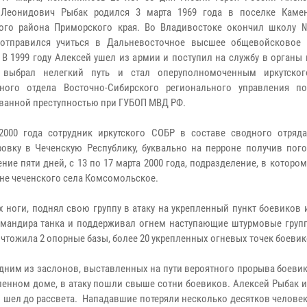
 Леонидович Рыбак родился 3 марта 1969 года в поселке Каме
ого района Приморского края. Во Владивостоке окончил школу 
 отправился учиться в Дальневосточное высшее общевойсковое
 В 1999 году Алексей ушел из армии и поступил на службу в органы
 выбрал нелегкий путь и стал оперуполномоченным иркутско
ьного отдела Восточно-Сибирского регионального управления п
ванной преступностью при ГУБОП МВД РФ.
2000 года сотрудник иркутского СОБР в составе сводного отряд
овку в Чеченскую Республику, буквально на перроне получив пог
ие пяти дней, с 13 по 17 марта 2000 года, подразделение, в которо
оне чеченского села Комсомольское.
 ноги, поднял свою группу в атаку на укрепленный пункт боевиков
омандира танка и поддерживал огнем наступающие штурмовые групп
чтожила 2 опорные базы, более 20 укрепленных огневых точек боевик
одним из заслонов, выставленных на пути вероятного прорыва боеви
енном доме, в атаку пошли свыше сотни боевиков. Алексей Рыбак и
й шел до рассвета. Нападавшие потеряли несколько десятков челове