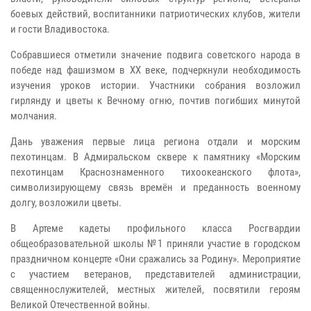
боевых действий, воспитанники патриотических клубов, жители
и гости Владивостока.
Собравшиеся отметили значение подвига советского народа в
победе над фашизмом в XX веке, подчеркнули необходимость
изучения уроков истории. Участники собрания возложил
гирлянду и цветы к Вечному огню, почтив погибших минутой
молчания.
Дань уважения первые лица региона отдали и морским
пехотинцам. В Адмиральском сквере к памятнику «Морским
пехотинцам Краснознаменного тихоокеанского флота»,
символизирующему связь времён и преданность военному
долгу, возложили цветы.
В Артеме кадеты профильного класса Росгвардии
общеобразовательной школы №1 приняли участие в городском
праздничном концерте «Они сражались за Родину». Мероприятие
с участием ветеранов, представителей администрации,
священнослужителей, местных жителей, посвятили героям
Великой Отечественной войны.