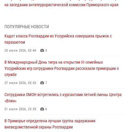
на заседании антитеррористической комиссии Приморского края
30 июля 2026, 01:07
Во Владивостоке во дворе жилого дома сотрудники
ПОПУЛЯРНЫЕ НОВОСТИ
вневедомственной охраны обнаружили запрещенные растения
Кадет класса Росгвардии из Уссурийска совершила прыжок с
29 июля 2026, 01:17
парашютом
В День Крещения Руси в Князь-Владимирском храме – Главном
20 июля 2026, 02:46
3
храме Росгвардии состоялся праздничный молебен с крестным
В Международный День тигра на открытии III семейных
ходом
Уссурийских игр сотрудники Росгвардии рассказали приморцам о
28 июля 2026, 10:29
3
службе
Росгвардейцы в Приморье приняли участие в молебне,
27 июля 2026, 02:30
7
посвященном Дню Крещения Руси
Сотрудники ОМОН встретились с курсантами летней смены Центра
28 июля 2026, 05:39
3
«Воин»
В Международный День тигра на открытии III семейных
21 июля 2026, 23:35
6
Уссурийских игр сотрудники Росгвардии рассказали приморцам о
В Приморье определена лучшая группа задержания
службе
вневедомственной охраны Росгвардии
27 июля 2026, 02:30
7