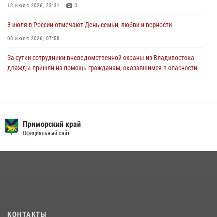
13 июля 2026, 23:31
3
8 июля в России отмечают День семьи, любви и верности
08 июля 2026, 07:58
За сутки сотрудники вневедомственной охраны из Владивостока
дважды пришли на помощь гражданам, оказавшимся в опасности
13 июля 2026, 01:58
Сотрудники вневедомственной охраны открыли свои двери для
юных жителей Уссурийска
Приморский край
09 июля 2026, 06:08
2
Официальный сайт
Команда из Приморского края заняла 1 место в соревнованиях
среди водолазов Восточного округа Росгвардии
10 июля 2026, 06:31
4
В Росгвардии прошла военно-научная конференция по обобщению
боевого опыта
08 июля 2026, 07:52
КОНТАКТЫ