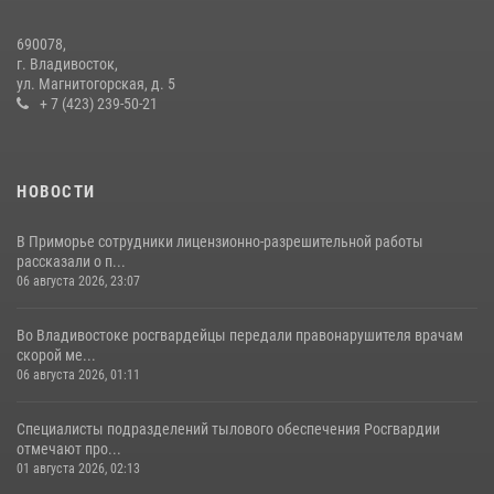
В Приморье сотрудники Росгвардии пресекли противоправные
690078,
действия постояльца гостиницы
г. Владивосток,
ул. Магнитогорская, д. 5
16 июля 2026, 01:13
+ 7 (423) 239-50-21
НОВОСТИ
В Приморье сотрудники лицензионно-разрешительной работы
рассказали о п...
06 августа 2026, 23:07
Во Владивостоке росгвардейцы передали правонарушителя врачам
скорой ме...
06 августа 2026, 01:11
Специалисты подразделений тылового обеспечения Росгвардии
отмечают про...
01 августа 2026, 02:13