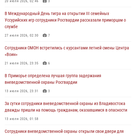
В День Крещения Руси в Князь-Владимирском храме – Главном
20 июля 2026, 02:46
3
храме Росгвардии состоялся праздничный молебен с крестным
В Международный День тигра на открытии III семейных
ходом
Уссурийских игр сотрудники Росгвардии рассказали приморцам о
28 июля 2026, 10:29
3
службе
Росгвардейцы в Приморье приняли участие в молебне,
27 июля 2026, 02:30
7
посвященном Дню Крещения Руси
Сотрудники ОМОН встретились с курсантами летней смены Центра
28 июля 2026, 05:39
3
«Воин»
В Международный День тигра на открытии III семейных
21 июля 2026, 23:35
6
Уссурийских игр сотрудники Росгвардии рассказали приморцам о
В Приморье определена лучшая группа задержания
службе
вневедомственной охраны Росгвардии
27 июля 2026, 02:30
7
13 июля 2026, 23:31
3
За сутки сотрудники вневедомственной охраны из Владивостока
дважды пришли на помощь гражданам, оказавшимся в опасности
13 июля 2026, 01:58
Сотрудники вневедомственной охраны открыли свои двери для
юных жителей Уссурийска