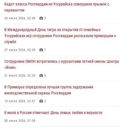
Кадет класса Росгвардии из Уссурийска совершила прыжок с
29 июля 2026, 01:17
парашютом
В День Крещения Руси в Князь-Владимирском храме – Главном
20 июля 2026, 02:46
3
храме Росгвардии состоялся праздничный молебен с крестным
В Международный День тигра на открытии III семейных
ходом
Уссурийских игр сотрудники Росгвардии рассказали приморцам о
28 июля 2026, 10:29
3
службе
Росгвардейцы в Приморье приняли участие в молебне,
27 июля 2026, 02:30
7
посвященном Дню Крещения Руси
Сотрудники ОМОН встретились с курсантами летней смены Центра
28 июля 2026, 05:39
3
«Воин»
В Международный День тигра на открытии III семейных
21 июля 2026, 23:35
6
Уссурийских игр сотрудники Росгвардии рассказали приморцам о
В Приморье определена лучшая группа задержания
службе
вневедомственной охраны Росгвардии
27 июля 2026, 02:30
7
13 июля 2026, 23:31
3
8 июля в России отмечают День семьи, любви и верности
08 июля 2026, 07:58