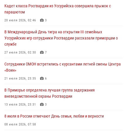
вневедомственной охраны обнаружили запрещенные растения
Кадет класса Росгвардии из Уссурийска совершила прыжок с
29 июля 2026, 01:17
парашютом
В День Крещения Руси в Князь-Владимирском храме – Главном
20 июля 2026, 02:46
3
храме Росгвардии состоялся праздничный молебен с крестным
В Международный День тигра на открытии III семейных
ходом
Уссурийских игр сотрудники Росгвардии рассказали приморцам о
28 июля 2026, 10:29
3
службе
Росгвардейцы в Приморье приняли участие в молебне,
27 июля 2026, 02:30
7
посвященном Дню Крещения Руси
Сотрудники ОМОН встретились с курсантами летней смены Центра
28 июля 2026, 05:39
3
«Воин»
В Международный День тигра на открытии III семейных
21 июля 2026, 23:35
6
Уссурийских игр сотрудники Росгвардии рассказали приморцам о
В Приморье определена лучшая группа задержания
службе
вневедомственной охраны Росгвардии
27 июля 2026, 02:30
7
13 июля 2026, 23:31
3
8 июля в России отмечают День семьи, любви и верности
08 июля 2026, 07:58