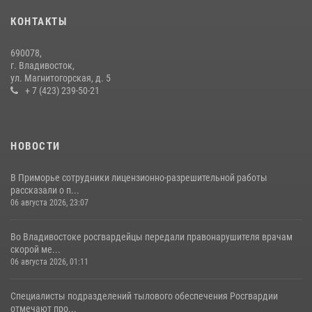
08 июля 2026, 07:52
КОНТАКТЫ
В Приморье сотрудники Росгвардии пресекли противоправные
690078,
действия постояльца гостиницы
г. Владивосток,
ул. Магнитогорская, д. 5
16 июля 2026, 01:13
+ 7 (423) 239-50-21
НОВОСТИ
В Приморье сотрудники лицензионно-разрешительной работы
рассказали о п...
06 августа 2026, 23:07
Во Владивостоке росгвардейцы передали правонарушителя врачам
скорой ме...
06 августа 2026, 01:11
Специалисты подразделений тылового обеспечения Росгвардии
отмечают про...