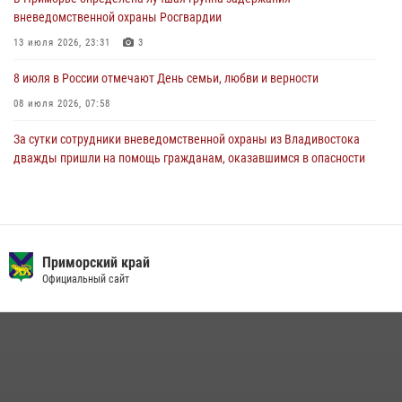
службе
вневедомственной охраны Росгвардии
27 июля 2026, 02:30
7
13 июля 2026, 23:31
3
8 июля в России отмечают День семьи, любви и верности
08 июля 2026, 07:58
За сутки сотрудники вневедомственной охраны из Владивостока
дважды пришли на помощь гражданам, оказавшимся в опасности
13 июля 2026, 01:58
Сотрудники вневедомственной охраны открыли свои двери для
юных жителей Уссурийска
Приморский край
09 июля 2026, 06:08
2
Официальный сайт
Команда из Приморского края заняла 1 место в соревнованиях
среди водолазов Восточного округа Росгвардии
10 июля 2026, 06:31
4
В Росгвардии прошла военно-научная конференция по обобщению
боевого опыта