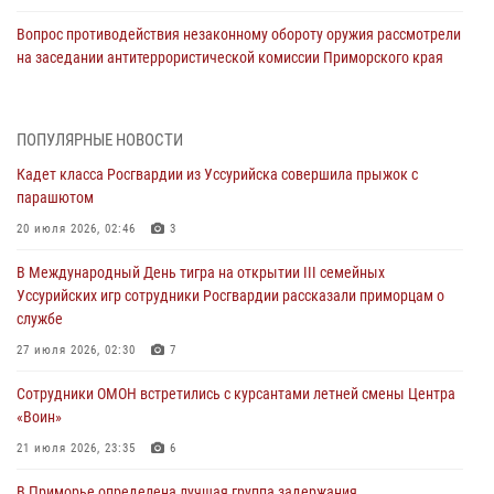
Вопрос противодействия незаконному обороту оружия рассмотрели
на заседании антитеррористической комиссии Приморского края
30 июля 2026, 01:07
Во Владивостоке во дворе жилого дома сотрудники
ПОПУЛЯРНЫЕ НОВОСТИ
вневедомственной охраны обнаружили запрещенные растения
Кадет класса Росгвардии из Уссурийска совершила прыжок с
29 июля 2026, 01:17
парашютом
В День Крещения Руси в Князь-Владимирском храме – Главном
20 июля 2026, 02:46
3
храме Росгвардии состоялся праздничный молебен с крестным
В Международный День тигра на открытии III семейных
ходом
Уссурийских игр сотрудники Росгвардии рассказали приморцам о
28 июля 2026, 10:29
3
службе
Росгвардейцы в Приморье приняли участие в молебне,
27 июля 2026, 02:30
7
посвященном Дню Крещения Руси
Сотрудники ОМОН встретились с курсантами летней смены Центра
28 июля 2026, 05:39
3
«Воин»
В Международный День тигра на открытии III семейных
21 июля 2026, 23:35
6
Уссурийских игр сотрудники Росгвардии рассказали приморцам о
В Приморье определена лучшая группа задержания