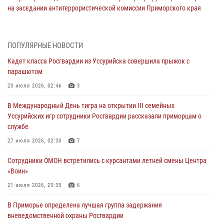
на заседании антитеррористической комиссии Приморского края
30 июля 2026, 01:07
Во Владивостоке во дворе жилого дома сотрудники
ПОПУЛЯРНЫЕ НОВОСТИ
вневедомственной охраны обнаружили запрещенные растения
Кадет класса Росгвардии из Уссурийска совершила прыжок с
29 июля 2026, 01:17
парашютом
В День Крещения Руси в Князь-Владимирском храме – Главном
20 июля 2026, 02:46
3
храме Росгвардии состоялся праздничный молебен с крестным
В Международный День тигра на открытии III семейных
ходом
Уссурийских игр сотрудники Росгвардии рассказали приморцам о
28 июля 2026, 10:29
3
службе
Росгвардейцы в Приморье приняли участие в молебне,
27 июля 2026, 02:30
7
посвященном Дню Крещения Руси
Сотрудники ОМОН встретились с курсантами летней смены Центра
28 июля 2026, 05:39
3
«Воин»
В Международный День тигра на открытии III семейных
21 июля 2026, 23:35
6
Уссурийских игр сотрудники Росгвардии рассказали приморцам о
В Приморье определена лучшая группа задержания
службе
вневедомственной охраны Росгвардии
27 июля 2026, 02:30
7