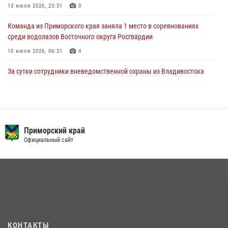
13 июля 2026, 23:31
3
Команда из Приморского края заняла 1 место в соревнованиях
среди водолазов Восточного округа Росгвардии
10 июля 2026, 06:31
4
За сутки сотрудники вневедомственной охраны из Владивостока
дважды пришли на помощь гражданам, оказавшимся в опасности
13 июля 2026, 01:58
В Приморье сотрудники Росгвардии пресекли противоправные
действия постояльца гостиницы
Приморский край
Официальный сайт
16 июля 2026, 01:13
Во Владивостоке росгвардейцы задержали подозреваемого в
незаконном обороте наркотиков
30 июля 2026, 23:44
Во Владивостоке во дворе жилого дома сотрудники
вневедомственной охраны обнаружили запрещенные растения
КОНТАКТЫ