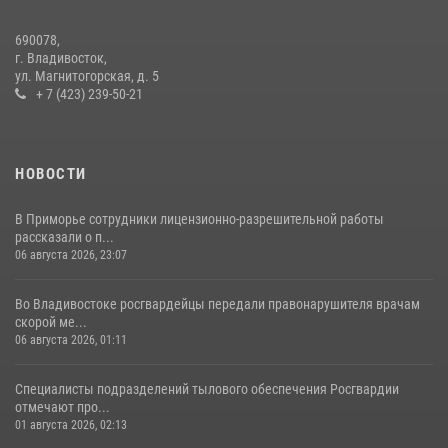
29 июля 2026, 01:17
690078,
Во Владивостоке росгвардейцы пресекли три попытки хищения в
г. Владивосток,
магазинах
ул. Магнитогорская, д. 5
+ 7 (423) 239-50-21
22 июля 2026, 23:38
НОВОСТИ
В Приморье сотрудники лицензионно-разрешительной работы
рассказали о п...
06 августа 2026, 23:07
Во Владивостоке росгвардейцы передали правонарушителя врачам
скорой ме...
06 августа 2026, 01:11
Специалисты подразделений тылового обеспечения Росгвардии
отмечают про...
01 августа 2026, 02:13