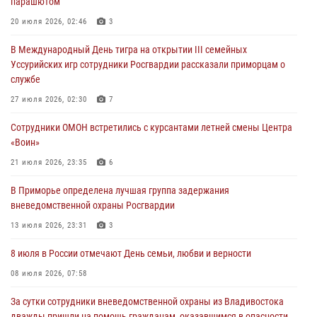
парашютом
В День Крещения Руси в Князь-Владимирском храме – Главном
20 июля 2026, 02:46
3
храме Росгвардии состоялся праздничный молебен с крестным
В Международный День тигра на открытии III семейных
ходом
Уссурийских игр сотрудники Росгвардии рассказали приморцам о
28 июля 2026, 10:29
3
службе
Росгвардейцы в Приморье приняли участие в молебне,
27 июля 2026, 02:30
7
посвященном Дню Крещения Руси
Сотрудники ОМОН встретились с курсантами летней смены Центра
28 июля 2026, 05:39
3
«Воин»
В Международный День тигра на открытии III семейных
21 июля 2026, 23:35
6
Уссурийских игр сотрудники Росгвардии рассказали приморцам о
В Приморье определена лучшая группа задержания
службе
вневедомственной охраны Росгвардии
27 июля 2026, 02:30
7
13 июля 2026, 23:31
3
8 июля в России отмечают День семьи, любви и верности
08 июля 2026, 07:58
За сутки сотрудники вневедомственной охраны из Владивостока
дважды пришли на помощь гражданам, оказавшимся в опасности