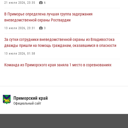
В Международный День тигра на открытии III семейных
21 июля 2026, 23:35
6
Уссурийских игр сотрудники Росгвардии рассказали приморцам о
В Приморье определена лучшая группа задержания
службе
вневедомственной охраны Росгвардии
27 июля 2026, 02:30
7
13 июля 2026, 23:31
3
За сутки сотрудники вневедомственной охраны из Владивостока
дважды пришли на помощь гражданам, оказавшимся в опасности
13 июля 2026, 01:58
Команда из Приморского края заняла 1 место в соревнованиях
среди водолазов Восточного округа Росгвардии
10 июля 2026, 06:31
4
В Приморье сотрудники Росгвардии пресекли противоправные
действия постояльца гостиницы
Приморский край
Официальный сайт
16 июля 2026, 01:13
Во Владивостоке росгвардейцы задержали подозреваемого в
незаконном обороте наркотиков