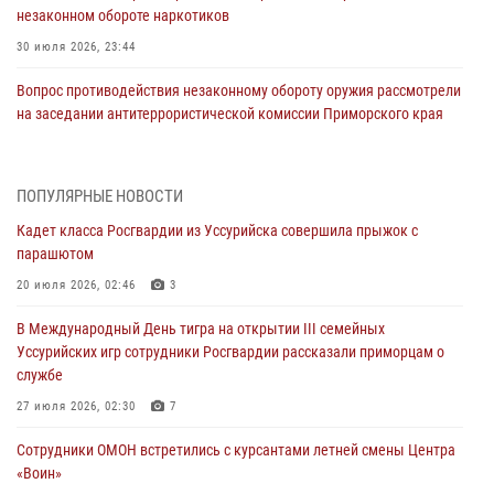
незаконном обороте наркотиков
30 июля 2026, 23:44
Вопрос противодействия незаконному обороту оружия рассмотрели
на заседании антитеррористической комиссии Приморского края
30 июля 2026, 01:07
Во Владивостоке во дворе жилого дома сотрудники
ПОПУЛЯРНЫЕ НОВОСТИ
вневедомственной охраны обнаружили запрещенные растения
Кадет класса Росгвардии из Уссурийска совершила прыжок с
29 июля 2026, 01:17
парашютом
В День Крещения Руси в Князь-Владимирском храме – Главном
20 июля 2026, 02:46
3
храме Росгвардии состоялся праздничный молебен с крестным
В Международный День тигра на открытии III семейных
ходом
Уссурийских игр сотрудники Росгвардии рассказали приморцам о
28 июля 2026, 10:29
3
службе
Росгвардейцы в Приморье приняли участие в молебне,
27 июля 2026, 02:30
7
посвященном Дню Крещения Руси
Сотрудники ОМОН встретились с курсантами летней смены Центра
28 июля 2026, 05:39
3
«Воин»