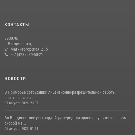
30 июля 2026, 23:44
Во Владивостоке во дворе жилого дома сотрудники
вневедомственной охраны обнаружили запрещенные растения
КОНТАКТЫ
29 июля 2026, 01:17
690078,
Во Владивостоке росгвардейцы пресекли три попытки хищения в
г. Владивосток,
магазинах
ул. Магнитогорская, д. 5
+ 7 (423) 239-50-21
22 июля 2026, 23:38
НОВОСТИ
В Приморье сотрудники лицензионно-разрешительной работы
рассказали о п...
06 августа 2026, 23:07
Во Владивостоке росгвардейцы передали правонарушителя врачам
скорой ме...
06 августа 2026, 01:11