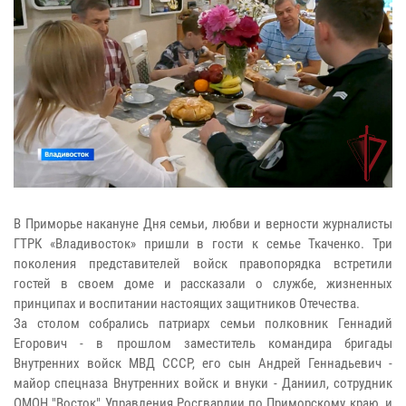
В Приморье накануне Дня семьи, любви и верности журналисты
ГТРК «Владивосток» пришли в гости к семье Ткаченко. Три
поколения представителей войск правопорядка встретили
гостей в своем доме и рассказали о службе, жизненных
принципах и воспитании настоящих защитников Отечества.
За столом собрались патриарх семьи полковник Геннадий
Егорович - в прошлом заместитель командира бригады
Внутренних войск МВД СССР, его сын Андрей Геннадьевич -
майор спецназа Внутренних войск и внуки - Даниил, сотрудник
ОМОН "Восток" Управления Росгвардии по Приморскому краю, и