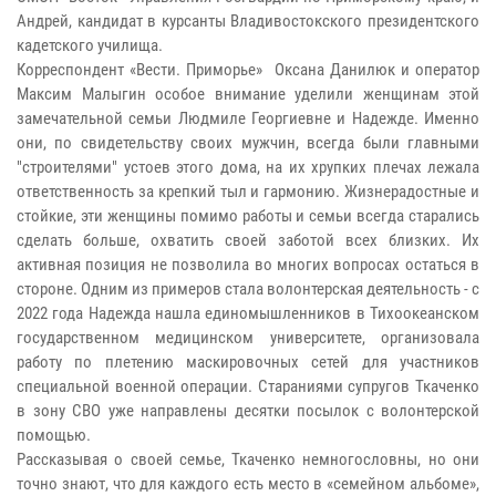
Андрей, кандидат в курсанты Владивостокского президентского
кадетского училища.
Корреспондент «Вести. Приморье» Оксана Данилюк и оператор
Максим Малыгин особое внимание уделили женщинам этой
замечательной семьи Людмиле Георгиевне и Надежде. Именно
они, по свидетельству своих мужчин, всегда были главными
"строителями" устоев этого дома, на их хрупких плечах лежала
ответственность за крепкий тыл и гармонию. Жизнерадостные и
стойкие, эти женщины помимо работы и семьи всегда старались
сделать больше, охватить своей заботой всех близких. Их
активная позиция не позволила во многих вопросах остаться в
стороне. Одним из примеров стала волонтерская деятельность - с
2022 года Надежда нашла единомышленников в Тихоокеанском
государственном медицинском университете, организовала
работу по плетению маскировочных сетей для участников
специальной военной операции. Стараниями супругов Ткаченко
в зону СВО уже направлены десятки посылок с волонтерской
помощью.
Рассказывая о своей семье, Ткаченко немногословны, но они
точно знают, что для каждого есть место в «семейном альбоме»,