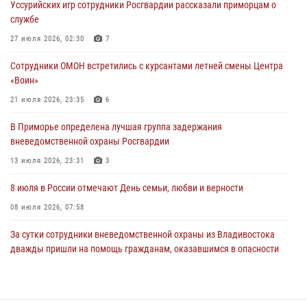
Уссурийских игр сотрудники Росгвардии рассказали приморцам о
28 июля 2026, 05:39
3
службе
В Международный День тигра на открытии III семейных
27 июля 2026, 02:30
7
Уссурийских игр сотрудники Росгвардии рассказали приморцам о
Сотрудники ОМОН встретились с курсантами летней смены Центра
службе
«Воин»
27 июля 2026, 02:30
7
21 июля 2026, 23:35
6
В Приморье специалисты подразделений лицензионно-
В Приморье определена лучшая группа задержания
разрешительной работы Росгвардии напомнили гражданам, как
вневедомственной охраны Росгвардии
сдать оружие за вознаграждение
13 июля 2026, 23:31
3
23 июля 2026, 22:45
8 июля в России отмечают День семьи, любви и верности
08 июля 2026, 07:58
За сутки сотрудники вневедомственной охраны из Владивостока
дважды пришли на помощь гражданам, оказавшимся в опасности
13 июля 2026, 01:58
Команда из Приморского края заняла 1 место в соревнованиях