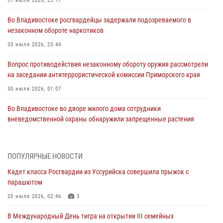
31 июля 2026, 23:11
Во Владивостоке росгвардейцы задержали подозреваемого в
незаконном обороте наркотиков
30 июля 2026, 23:44
Вопрос противодействия незаконному обороту оружия рассмотрели
на заседании антитеррористической комиссии Приморского края
30 июля 2026, 01:07
Во Владивостоке во дворе жилого дома сотрудники
вневедомственной охраны обнаружили запрещенные растения
29 июля 2026, 01:17
В День Крещения Руси в Князь-Владимирском храме – Главном
ПОПУЛЯРНЫЕ НОВОСТИ
храме Росгвардии состоялся праздничный молебен с крестным
Кадет класса Росгвардии из Уссурийска совершила прыжок с
ходом
парашютом
28 июля 2026, 10:29
3
20 июля 2026, 02:46
3
Росгвардейцы в Приморье приняли участие в молебне,
В Международный День тигра на открытии III семейных
посвященном Дню Крещения Руси