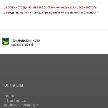
За сутки сотрудники вневедомственной охраны из Владивостока
дважды пришли на помощь гражданам, оказавшимся в опасности
13 июля 2026, 01:58
Сотрудники вневедомственной охраны открыли свои двери для
юных жителей Уссурийска
Приморский край
09 июля 2026, 06:08
2
Официальный сайт
Команда из Приморского края заняла 1 место в соревнованиях
среди водолазов Восточного округа Росгвардии
10 июля 2026, 06:31
4
В Росгвардии прошла военно-научная конференция по обобщению
боевого опыта
08 июля 2026, 07:52
КОНТАКТЫ
В Приморье сотрудники Росгвардии пресекли противоправные
690078,
действия постояльца гостиницы
г. Владивосток,
ул. Магнитогорская, д. 5
16 июля 2026, 01:13