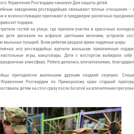
ого Управления Росгвардии накануне Дня защиты детей.
чебным заведением росгвардейцев связывают теплые отношения — 
ки и военнослужащие приезжают в преддверии различных праздников
привозят подарки.
стретили гостей на улице, где приняли участие в красочных конкурса
ми дети рисовали на асфальте цветными мелками, устроили сос
ю мыльных пузырей. Всем ребятам раздали яркие надувные шары.
ктивных игр росгвардейцы вручили малышам привезенные подар
 настольные игры, канцтовары. Дети с восторгом выбирали себ
праздничная атмосфера. Ребята делились впечатлениями, благодарил
дейцы преподнесли маленьким друзьям сладкий сюрприз. Спец
 Управления Росгвардии по Приморскому краю старший прапор
ставили детям на стол сразу после богатой на впечатления прогулки