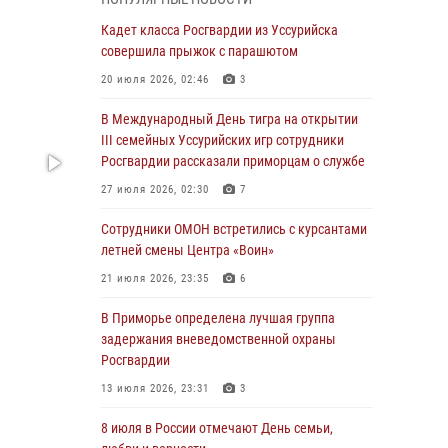
Вопрос противодействия незаконному
обороту оружия рассмотрели на заседании
Кадет класса Росгвардии из Уссурийска
антитеррористической комиссии
совершила прыжок с парашютом
Приморского края
20 июля 2026, 02:46
3
30 июля 2026, 01:07
В Международный День тигра на открытии
Во Владивостоке во дворе жилого дома
III семейных Уссурийских игр сотрудники
сотрудники вневедомственной охраны
Росгвардии рассказали приморцам о службе
обнаружили запрещенные растения
27 июля 2026, 02:30
7
29 июля 2026, 01:17
Сотрудники ОМОН встретились с курсантами
В День Крещения Руси в Князь-
летней смены Центра «Воин»
Владимирском храме – Главном храме
21 июля 2026, 23:35
6
Росгвардии состоялся праздничный молебен
с крестным ходом
В Приморье определена лучшая группа
задержания вневедомственной охраны
28 июля 2026, 10:29
3
Росгвардии
Росгвардейцы в Приморье приняли участие в
13 июля 2026, 23:31
3
молебне, посвященном Дню Крещения Руси
8 июля в России отмечают День семьи,
28 июля 2026, 05:39
3