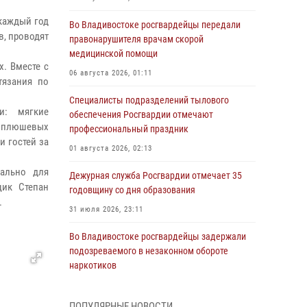
каждый год
Во Владивостоке росгвардейцы передали
, проводят
правонарушителя врачам скорой
медицинской помощи
х. Вместе с
06 августа 2026, 01:11
тязания по
Специалисты подразделений тылового
ки: мягкие
обеспечения Росгвардии отмечают
е плюшевых
профессиональный праздник
и гостей за
01 августа 2026, 02:13
иально для
Дежурная служба Росгвардии отмечает 35
щик Степан
годовщину со дня образования
.
31 июля 2026, 23:11
Во Владивостоке росгвардейцы задержали
подозреваемого в незаконном обороте
наркотиков
30 июля 2026, 23:44
ПОПУЛЯРНЫЕ НОВОСТИ