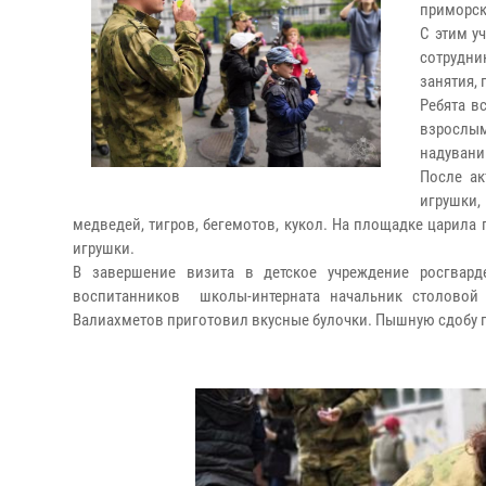
приморск
С этим у
сотрудни
занятия, 
Ребята в
взрослы
надувани
После а
игрушки,
медведей, тигров, бегемотов, кукол. На площадке царила 
игрушки.
В завершение визита в детское учреждение росгвар
воспитанников школы-интерната начальник столовой
Валиахметов приготовил вкусные булочки. Пышную сдобу по