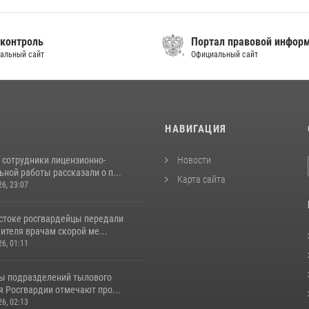
контроль
Портал правовой инфор
альный сайт
Официальный сайт
И
НАВИГАЦИЯ
 сотрудники лицензионно-
Новости
ной работы рассказали о п...
Карта сайта
26, 23:07
стоке росгвардейцы передали
ителя врачам скорой ме...
26, 01:11
ы подразделений тылового
я Росгвардии отмечают про...
26, 02:13