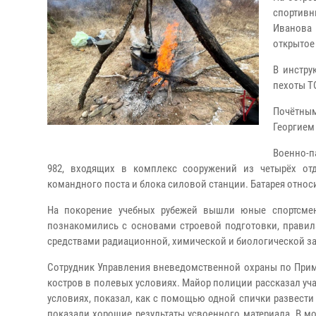
спортив
Иванова
открытое
В инстру
пехоты Т
Почётным
Георгием
Военно-п
982, входящих в комплекс сооружений из четырёх от
командного поста и блока силовой станции. Батарея отно
На покорение учебных рубежей вышли юные спортсме
познакомились с основами строевой подготовки, правил
средствами радиационной, химической и биологической з
Сотрудник Управления вневедомственной охраны по Прим
костров в полевых условиях. Майор полиции рассказал уча
условиях, показал, как с помощью одной спички развести к
показали хорошие результаты усвоенного материала. В мо