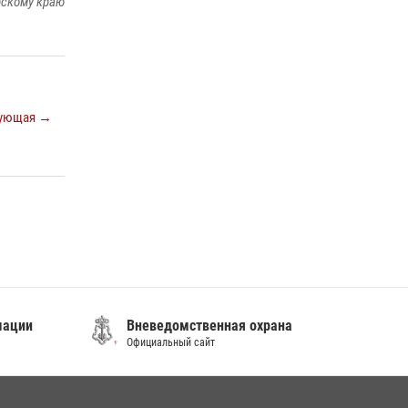
рскому краю
08 июля 2026, 07:52
В Приморье сотрудники Росгвардии
пресекли противоправные действия
постояльца гостиницы
ующая →
16 июля 2026, 01:13
мации
Вневедомственная охрана
Официальный сайт