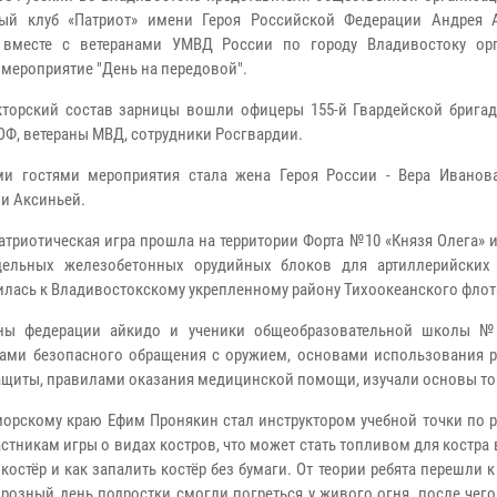
ный клуб «Патриот» имени Героя Российской Федерации Андрея 
 вместе с ветеранами УМВД России по городу Владивостоку ор
 мероприятие "День на передовой".
кторский состав зарницы вошли офицеры 155-й Гвардейской брига
ОФ, ветераны МВД, сотрудники Росгвардии.
и гостями мероприятия стала жена Героя России - Вера Иванов
 и Аксиньей.
атриотическая игра прошла на территории Форта №10 «Князя Олега» 
дельных железобетонных орудийных блоков для артиллерийских 
силась к Владивостокскому укрепленному району Тихоокеанского флот
ны федерации айкидо и ученики общеобразовательной школы №
ами безопасного обращения с оружием, основами использования р
ащиты, правилами оказания медицинской помощи, изучали основы то
орскому краю Ефим Пронякин стал инструктором учебной точки по 
стникам игры о видах костров, что может стать топливом для костра
остёр и как запалить костёр без бумаги. От теории ребята перешли к
розный день подростки смогли погреться у живого огня, после чег