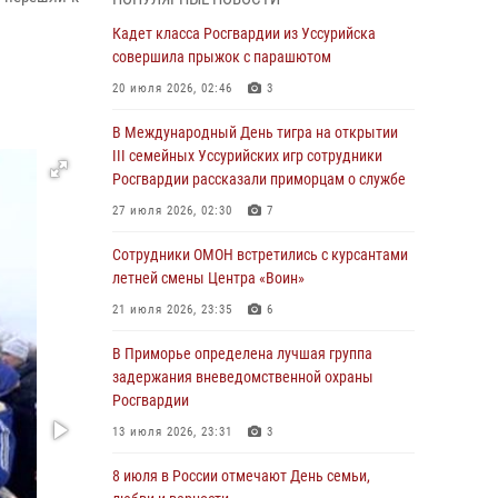
Вопрос противодействия незаконному
обороту оружия рассмотрели на заседании
Кадет класса Росгвардии из Уссурийска
антитеррористической комиссии
совершила прыжок с парашютом
Приморского края
20 июля 2026, 02:46
3
30 июля 2026, 01:07
В Международный День тигра на открытии
Во Владивостоке во дворе жилого дома
III семейных Уссурийских игр сотрудники
сотрудники вневедомственной охраны
Росгвардии рассказали приморцам о службе
обнаружили запрещенные растения
27 июля 2026, 02:30
7
29 июля 2026, 01:17
Сотрудники ОМОН встретились с курсантами
В День Крещения Руси в Князь-
летней смены Центра «Воин»
Владимирском храме – Главном храме
21 июля 2026, 23:35
6
Росгвардии состоялся праздничный молебен
с крестным ходом
В Приморье определена лучшая группа
задержания вневедомственной охраны
28 июля 2026, 10:29
3
Росгвардии
Росгвардейцы в Приморье приняли участие в
13 июля 2026, 23:31
3
молебне, посвященном Дню Крещения Руси
8 июля в России отмечают День семьи,
28 июля 2026, 05:39
3