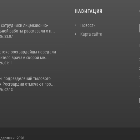
И
НАВИГАЦИЯ
 сотрудники лицензионно-
Новости
ной работы рассказали о п...
Карта сайта
26, 23:07
стоке росгвардейцы передали
ителя врачам скорой ме...
26, 01:11
ы подразделений тылового
я Росгвардии отмечают про...
26, 02:13
дерации, 2026