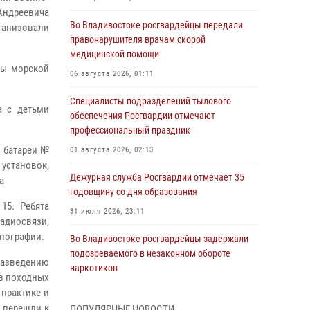
Андреевича
Во Владивостоке росгвардейцы передали
ганизовали
правонарушителя врачам скорой
медицинской помощи
ды морской
06 августа 2026, 01:11
Специалисты подразделений тылового
а с детьми
обеспечения Росгвардии отмечают
профессиональный праздник
и батареи №
01 августа 2026, 02:13
установок,
Дежурная служба Росгвардии отмечает 35
а
годовщину со дня образования
15. Ребята
31 июля 2026, 23:11
адиосвязи,
пографии.
Во Владивостоке росгвардейцы задержали
подозреваемого в незаконном обороте
разведению
наркотиков
 в походных
30 июля 2026, 23:44
 практике и
о перешли к
ПОПУЛЯРНЫЕ НОВОСТИ