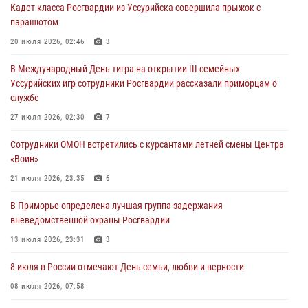
Кадет класса Росгвардии из Уссурийска совершила прыжок с
ходом
парашютом
28 июля 2026, 10:29
3
20 июля 2026, 02:46
3
Росгвардейцы в Приморье приняли участие в молебне,
В Международный День тигра на открытии III семейных
посвященном Дню Крещения Руси
Уссурийских игр сотрудники Росгвардии рассказали приморцам о
28 июля 2026, 05:39
3
службе
В Международный День тигра на открытии III семейных
27 июля 2026, 02:30
7
Уссурийских игр сотрудники Росгвардии рассказали приморцам о
Сотрудники ОМОН встретились с курсантами летней смены Центра
службе
«Воин»
27 июля 2026, 02:30
7
21 июля 2026, 23:35
6
В Приморье специалисты подразделений лицензионно-
В Приморье определена лучшая группа задержания
разрешительной работы Росгвардии напомнили гражданам, как
вневедомственной охраны Росгвардии
сдать оружие за вознаграждение
13 июля 2026, 23:31
3
23 июля 2026, 22:45
8 июля в России отмечают День семьи, любви и верности
08 июля 2026, 07:58