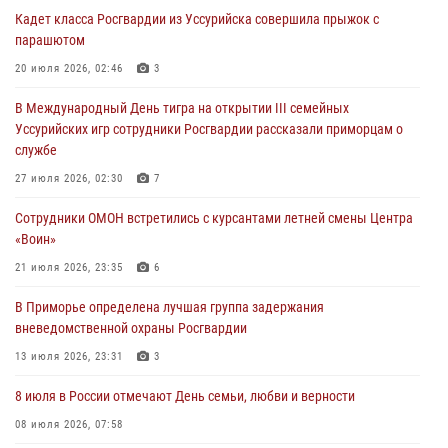
вневедомственной охраны обнаружили запрещенные растения
Кадет класса Росгвардии из Уссурийска совершила прыжок с
29 июля 2026, 01:17
парашютом
В День Крещения Руси в Князь-Владимирском храме – Главном
20 июля 2026, 02:46
3
храме Росгвардии состоялся праздничный молебен с крестным
В Международный День тигра на открытии III семейных
ходом
Уссурийских игр сотрудники Росгвардии рассказали приморцам о
28 июля 2026, 10:29
3
службе
Росгвардейцы в Приморье приняли участие в молебне,
27 июля 2026, 02:30
7
посвященном Дню Крещения Руси
Сотрудники ОМОН встретились с курсантами летней смены Центра
28 июля 2026, 05:39
3
«Воин»
В Международный День тигра на открытии III семейных
21 июля 2026, 23:35
6
Уссурийских игр сотрудники Росгвардии рассказали приморцам о
В Приморье определена лучшая группа задержания
службе
вневедомственной охраны Росгвардии
27 июля 2026, 02:30
7
13 июля 2026, 23:31
3
8 июля в России отмечают День семьи, любви и верности
08 июля 2026, 07:58