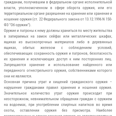
гражданам, получившим в федеральном органе исполнительной
власти, уполномоченном в сфере оборота оружия, или его
территориальном органе разрешение на хранение или хранение и
ношение оружия (ст. 22 Федерального закона от 13.12.1996 N 150-
ФЗ "Об оружии").
Оружие и патроны к нему должны храниться по месту жительства
в запираемых на замок сейфах или металлических шкафах,
ящиках из высокопрочных материалов либо в деревянных
ящиках, обитых железом с соблюдением условий,
обеспечивающих сохранность оружия и патронов, безопасность
их хранения и исключающих доступ к ним посторонних лиц.
Запрещаются хранение и использование найденного или
переданного огнестрельного оружия, собственниками которого
они не являются.
Основная причина утрат и хищений гражданского оружия –
нарушение гражданами правил хранения и ношения оружия.
Значительное количество утрат оружия происходит при
неосторожном, невнимательном обращении граждан с оружием
на водоемах, при употреблении спиртных напитков во время
охоты, оставлении оружия без присмотра. Наиболее
распространенные случаи хищения оружия: из автотранспортных