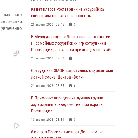
Вопрос противодействия незаконному
обороту оружия рассмотрели на заседании
Кадет класса Росгвардии из Уссурийска
льных школ
антитеррористической комиссии
совершила прыжок с парашютом
задержания
Приморского края
20 июля 2026, 02:46
3
 увлеченно
30 июля 2026, 01:07
В Международный День тигра на открытии
Во Владивостоке во дворе жилого дома
III семейных Уссурийских игр сотрудники
сотрудники вневедомственной охраны
Росгвардии рассказали приморцам о службе
обнаружили запрещенные растения
27 июля 2026, 02:30
7
29 июля 2026, 01:17
Сотрудники ОМОН встретились с курсантами
В День Крещения Руси в Князь-
летней смены Центра «Воин»
Владимирском храме – Главном храме
21 июля 2026, 23:35
6
Росгвардии состоялся праздничный молебен
с крестным ходом
В Приморье определена лучшая группа
задержания вневедомственной охраны
28 июля 2026, 10:29
3
Росгвардии
Росгвардейцы в Приморье приняли участие в
13 июля 2026, 23:31
3
молебне, посвященном Дню Крещения Руси
8 июля в России отмечают День семьи,
28 июля 2026, 05:39
3