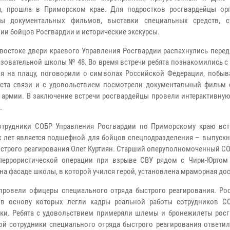
а, прошла в Приморском крае. Для подростков росгвардейцы ор
ры документальных фильмов, выставки специальных средств, 
ии бойцов Росгвардии и исторические экскурсы.
востоке двери краевого Управления Росгвардии распахнулись перед
зовательной школы № 48. Во время встречи ребята познакомились с
я на плацу, поговорили о символах Российской Федерации, побыв
ста связи и с удовольствием посмотрели документальный фильм 
 армии. В заключение встречи росгвардейцы провели интерактивную
.
отрудники СОБР Управления Росгвардии по Приморскому краю вст
х лет является подшефной для бойцов спецподразделения – выпускн
ыстрого реагирования Олег Куртиян. Старший оперуполномоченный С
ртеррористической операции при взрыве СВУ рядом с Чири-Юртом
на фасаде школы, в которой учился герой, установлена мраморная дос
провели офицеры специального отряда быстрого реагирования. Ро
 в основу которых легли кадры реальной работы сотрудников С
ки. Ребята с удовольствием примеряли шлемы и бронежилеты росг
ой сотрудники специального отряда быстрого реагирования ответил