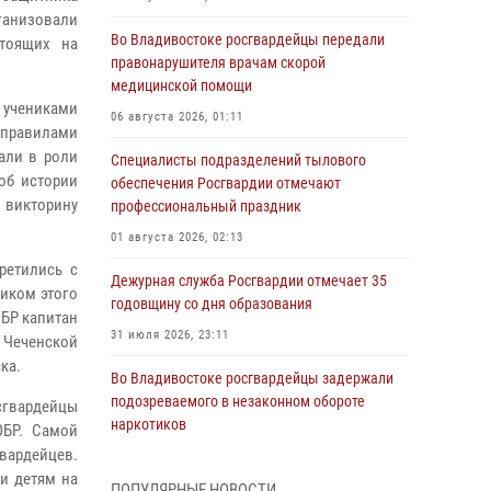
ганизовали
Во Владивостоке росгвардейцы передали
стоящих на
правонарушителя врачам скорой
медицинской помощи
 учениками
06 августа 2026, 01:11
 правилами
али в роли
Специалисты подразделений тылового
об истории
обеспечения Росгвардии отмечают
 викторину
профессиональный праздник
01 августа 2026, 02:13
ретились с
Дежурная служба Росгвардии отмечает 35
иком этого
годовщину со дня образования
ОБР капитан
31 июля 2026, 23:11
 Чеченской
ка.
Во Владивостоке росгвардейцы задержали
подозреваемого в незаконном обороте
сгвардейцы
наркотиков
ОБР. Самой
вардейцев.
30 июля 2026, 23:44
и детям на
ПОПУЛЯРНЫЕ НОВОСТИ