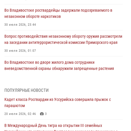
Во Владивостоке росгвардейцы задержали подозреваемого в
незаконном обороте наркотиков
30 июля 2026, 23:44
Вопрос противодействия незаконному обороту оружия рассмотрели
на заседании антитеррористической комиссии Приморского края
30 июля 2026, 01:07
Во Владивостоке во дворе жилого дома сотрудники
вневедомственной охраны обнаружили запрещенные растения
29 июля 2026, 01:17
В День Крещения Руси в Князь-Владимирском храме – Главном
ПОПУЛЯРНЫЕ НОВОСТИ
храме Росгвардии состоялся праздничный молебен с крестным
Кадет класса Росгвардии из Уссурийска совершила прыжок с
ходом
парашютом
28 июля 2026, 10:29
3
20 июля 2026, 02:46
3
Росгвардейцы в Приморье приняли участие в молебне,
В Международный День тигра на открытии III семейных
посвященном Дню Крещения Руси