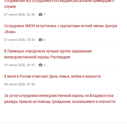
Уссурийских игр сотрудники Росгвардии рассказали приморцам о
28 июля 2026, 05:39
3
службе
В Международный День тигра на открытии III семейных
27 июля 2026, 02:30
7
Уссурийских игр сотрудники Росгвардии рассказали приморцам о
Сотрудники ОМОН встретились с курсантами летней смены Центра
службе
«Воин»
27 июля 2026, 02:30
7
21 июля 2026, 23:35
6
В Приморье специалисты подразделений лицензионно-
В Приморье определена лучшая группа задержания
разрешительной работы Росгвардии напомнили гражданам, как
вневедомственной охраны Росгвардии
сдать оружие за вознаграждение
13 июля 2026, 23:31
3
23 июля 2026, 22:45
8 июля в России отмечают День семьи, любви и верности
08 июля 2026, 07:58
За сутки сотрудники вневедомственной охраны из Владивостока
дважды пришли на помощь гражданам, оказавшимся в опасности
13 июля 2026, 01:58
Сотрудники вневедомственной охраны открыли свои двери для
юных жителей Уссурийска