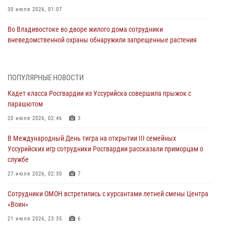
30 июля 2026, 01:07
Во Владивостоке во дворе жилого дома сотрудники
вневедомственной охраны обнаружили запрещенные растения
29 июля 2026, 01:17
В День Крещения Руси в Князь-Владимирском храме – Главном
ПОПУЛЯРНЫЕ НОВОСТИ
храме Росгвардии состоялся праздничный молебен с крестным
Кадет класса Росгвардии из Уссурийска совершила прыжок с
ходом
парашютом
28 июля 2026, 10:29
3
20 июля 2026, 02:46
3
Росгвардейцы в Приморье приняли участие в молебне,
В Международный День тигра на открытии III семейных
посвященном Дню Крещения Руси
Уссурийских игр сотрудники Росгвардии рассказали приморцам о
28 июля 2026, 05:39
3
службе
В Международный День тигра на открытии III семейных
27 июля 2026, 02:30
7
Уссурийских игр сотрудники Росгвардии рассказали приморцам о
Сотрудники ОМОН встретились с курсантами летней смены Центра
службе
«Воин»
27 июля 2026, 02:30
7
21 июля 2026, 23:35
6