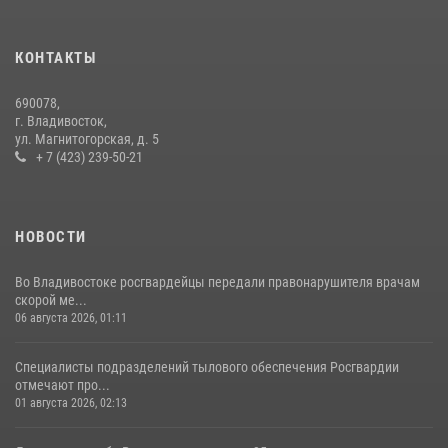
В Росгвардии прошла военно-научная конференция по обобщению
боевого опыта
08 июля 2026, 07:52
КОНТАКТЫ
В Приморье сотрудники Росгвардии пресекли противоправные
690078,
действия постояльца гостиницы
г. Владивосток,
ул. Магнитогорская, д. 5
16 июля 2026, 01:13
+ 7 (423) 239-50-21
НОВОСТИ
Во Владивостоке росгвардейцы передали правонарушителя врачам
скорой ме...
06 августа 2026, 01:11
Специалисты подразделений тылового обеспечения Росгвардии
отмечают про...
01 августа 2026, 02:13