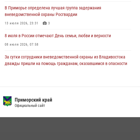
В Приморье специалисты подразделений лицензионно-
В Приморье определена лучшая группа задержания
разрешительной работы Росгвардии напомнили гражданам, как
вневедомственной охраны Росгвардии
сдать оружие за вознаграждение
13 июля 2026, 23:31
3
23 июля 2026, 22:45
8 июля в России отмечают День семьи, любви и верности
08 июля 2026, 07:58
За сутки сотрудники вневедомственной охраны из Владивостока
дважды пришли на помощь гражданам, оказавшимся в опасности
13 июля 2026, 01:58
Сотрудники вневедомственной охраны открыли свои двери для
юных жителей Уссурийска
Приморский край
09 июля 2026, 06:08
2
Официальный сайт
Команда из Приморского края заняла 1 место в соревнованиях
среди водолазов Восточного округа Росгвардии
10 июля 2026, 06:31
4