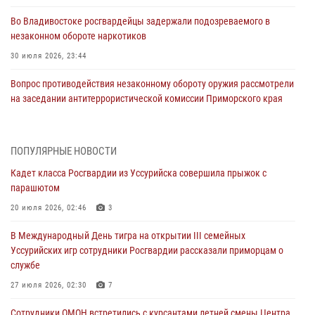
Во Владивостоке росгвардейцы задержали подозреваемого в
незаконном обороте наркотиков
30 июля 2026, 23:44
Вопрос противодействия незаконному обороту оружия рассмотрели
на заседании антитеррористической комиссии Приморского края
30 июля 2026, 01:07
Во Владивостоке во дворе жилого дома сотрудники
ПОПУЛЯРНЫЕ НОВОСТИ
вневедомственной охраны обнаружили запрещенные растения
Кадет класса Росгвардии из Уссурийска совершила прыжок с
29 июля 2026, 01:17
парашютом
В День Крещения Руси в Князь-Владимирском храме – Главном
20 июля 2026, 02:46
3
храме Росгвардии состоялся праздничный молебен с крестным
В Международный День тигра на открытии III семейных
ходом
Уссурийских игр сотрудники Росгвардии рассказали приморцам о
28 июля 2026, 10:29
3
службе
Росгвардейцы в Приморье приняли участие в молебне,
27 июля 2026, 02:30
7
посвященном Дню Крещения Руси
Сотрудники ОМОН встретились с курсантами летней смены Центра