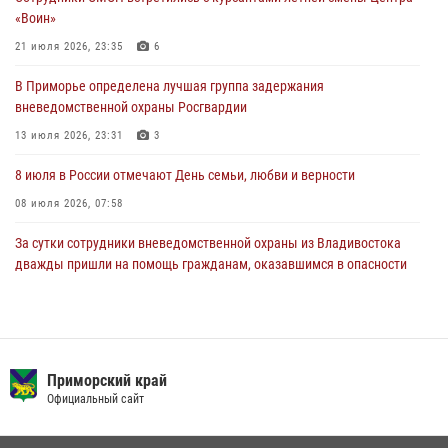
28 июля 2026, 05:39
3
«Воин»
В Международный День тигра на открытии III семейных
21 июля 2026, 23:35
6
Уссурийских игр сотрудники Росгвардии рассказали приморцам о
В Приморье определена лучшая группа задержания
службе
вневедомственной охраны Росгвардии
27 июля 2026, 02:30
7
13 июля 2026, 23:31
3
8 июля в России отмечают День семьи, любви и верности
08 июля 2026, 07:58
За сутки сотрудники вневедомственной охраны из Владивостока
дважды пришли на помощь гражданам, оказавшимся в опасности
13 июля 2026, 01:58
Сотрудники вневедомственной охраны открыли свои двери для
юных жителей Уссурийска
Приморский край
09 июля 2026, 06:08
2
Официальный сайт
Команда из Приморского края заняла 1 место в соревнованиях
среди водолазов Восточного округа Росгвардии