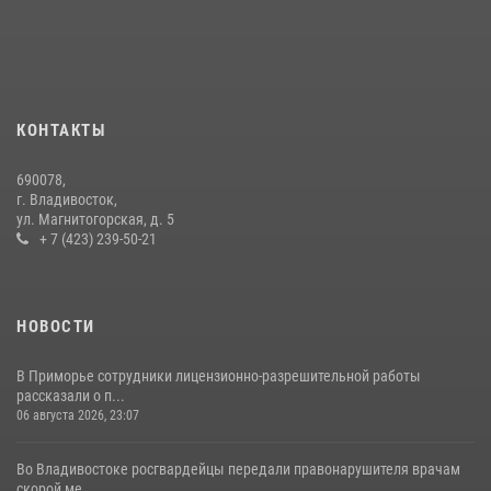
10 июля 2026, 06:31
4
В Росгвардии прошла военно-научная конференция по обобщению
боевого опыта
08 июля 2026, 07:52
КОНТАКТЫ
В Приморье сотрудники Росгвардии пресекли противоправные
690078,
действия постояльца гостиницы
г. Владивосток,
ул. Магнитогорская, д. 5
16 июля 2026, 01:13
+ 7 (423) 239-50-21
НОВОСТИ
В Приморье сотрудники лицензионно-разрешительной работы
рассказали о п...
06 августа 2026, 23:07
Во Владивостоке росгвардейцы передали правонарушителя врачам
скорой ме...