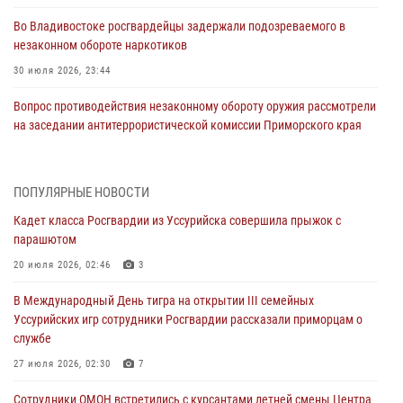
Во Владивостоке росгвардейцы задержали подозреваемого в
незаконном обороте наркотиков
30 июля 2026, 23:44
Вопрос противодействия незаконному обороту оружия рассмотрели
на заседании антитеррористической комиссии Приморского края
30 июля 2026, 01:07
Во Владивостоке во дворе жилого дома сотрудники
ПОПУЛЯРНЫЕ НОВОСТИ
вневедомственной охраны обнаружили запрещенные растения
Кадет класса Росгвардии из Уссурийска совершила прыжок с
29 июля 2026, 01:17
парашютом
В День Крещения Руси в Князь-Владимирском храме – Главном
20 июля 2026, 02:46
3
храме Росгвардии состоялся праздничный молебен с крестным
В Международный День тигра на открытии III семейных
ходом
Уссурийских игр сотрудники Росгвардии рассказали приморцам о
28 июля 2026, 10:29
3
службе
Росгвардейцы в Приморье приняли участие в молебне,
27 июля 2026, 02:30
7
посвященном Дню Крещения Руси
Сотрудники ОМОН встретились с курсантами летней смены Центра