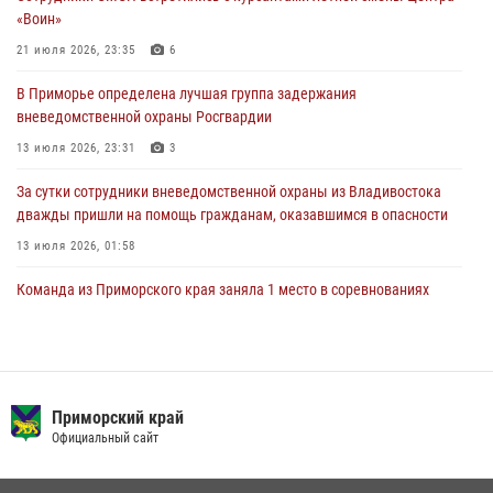
28 июля 2026, 05:39
3
«Воин»
В Международный День тигра на открытии III семейных
21 июля 2026, 23:35
6
Уссурийских игр сотрудники Росгвардии рассказали приморцам о
В Приморье определена лучшая группа задержания
службе
вневедомственной охраны Росгвардии
27 июля 2026, 02:30
7
13 июля 2026, 23:31
3
За сутки сотрудники вневедомственной охраны из Владивостока
дважды пришли на помощь гражданам, оказавшимся в опасности
13 июля 2026, 01:58
Команда из Приморского края заняла 1 место в соревнованиях
среди водолазов Восточного округа Росгвардии
10 июля 2026, 06:31
4
В Приморье сотрудники Росгвардии пресекли противоправные
действия постояльца гостиницы
Приморский край
Официальный сайт
16 июля 2026, 01:13
Во Владивостоке росгвардейцы задержали подозреваемого в