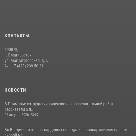
незаконном обороте наркотиков
30 июля 2026, 23:44
Во Владивостоке во дворе жилого дома сотрудники
вневедомственной охраны обнаружили запрещенные растения
КОНТАКТЫ
29 июля 2026, 01:17
690078,
Во Владивостоке росгвардейцы пресекли три попытки хищения в
г. Владивосток,
магазинах
ул. Магнитогорская, д. 5
+ 7 (423) 239-50-21
22 июля 2026, 23:38
НОВОСТИ
В Приморье сотрудники лицензионно-разрешительной работы
рассказали о п...
06 августа 2026, 23:07
Во Владивостоке росгвардейцы передали правонарушителя врачам
скорой ме...