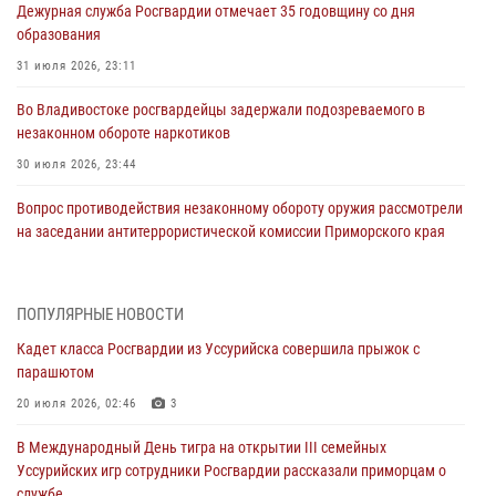
Дежурная служба Росгвардии отмечает 35 годовщину со дня
образования
31 июля 2026, 23:11
Во Владивостоке росгвардейцы задержали подозреваемого в
незаконном обороте наркотиков
30 июля 2026, 23:44
Вопрос противодействия незаконному обороту оружия рассмотрели
на заседании антитеррористической комиссии Приморского края
30 июля 2026, 01:07
Во Владивостоке во дворе жилого дома сотрудники
ПОПУЛЯРНЫЕ НОВОСТИ
вневедомственной охраны обнаружили запрещенные растения
Кадет класса Росгвардии из Уссурийска совершила прыжок с
29 июля 2026, 01:17
парашютом
В День Крещения Руси в Князь-Владимирском храме – Главном
20 июля 2026, 02:46
3
храме Росгвардии состоялся праздничный молебен с крестным
В Международный День тигра на открытии III семейных
ходом
Уссурийских игр сотрудники Росгвардии рассказали приморцам о
28 июля 2026, 10:29
3
службе