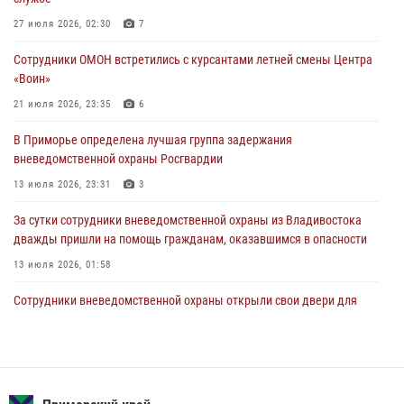
Росгвардейцы в Приморье приняли участие в молебне,
27 июля 2026, 02:30
7
посвященном Дню Крещения Руси
Сотрудники ОМОН встретились с курсантами летней смены Центра
28 июля 2026, 05:39
3
«Воин»
В Международный День тигра на открытии III семейных
21 июля 2026, 23:35
6
Уссурийских игр сотрудники Росгвардии рассказали приморцам о
В Приморье определена лучшая группа задержания
службе
вневедомственной охраны Росгвардии
27 июля 2026, 02:30
7
13 июля 2026, 23:31
3
За сутки сотрудники вневедомственной охраны из Владивостока
дважды пришли на помощь гражданам, оказавшимся в опасности
13 июля 2026, 01:58
Сотрудники вневедомственной охраны открыли свои двери для
юных жителей Уссурийска
09 июля 2026, 06:08
2
Команда из Приморского края заняла 1 место в соревнованиях
среди водолазов Восточного округа Росгвардии