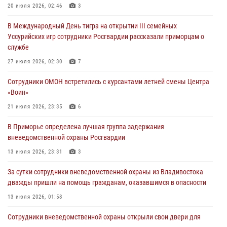
В День Крещения Руси в Князь-Владимирском храме – Главном
20 июля 2026, 02:46
3
храме Росгвардии состоялся праздничный молебен с крестным
В Международный День тигра на открытии III семейных
ходом
Уссурийских игр сотрудники Росгвардии рассказали приморцам о
28 июля 2026, 10:29
3
службе
Росгвардейцы в Приморье приняли участие в молебне,
27 июля 2026, 02:30
7
посвященном Дню Крещения Руси
Сотрудники ОМОН встретились с курсантами летней смены Центра
28 июля 2026, 05:39
3
«Воин»
В Международный День тигра на открытии III семейных
21 июля 2026, 23:35
6
Уссурийских игр сотрудники Росгвардии рассказали приморцам о
В Приморье определена лучшая группа задержания
службе
вневедомственной охраны Росгвардии
27 июля 2026, 02:30
7
13 июля 2026, 23:31
3
За сутки сотрудники вневедомственной охраны из Владивостока
дважды пришли на помощь гражданам, оказавшимся в опасности
13 июля 2026, 01:58
Сотрудники вневедомственной охраны открыли свои двери для