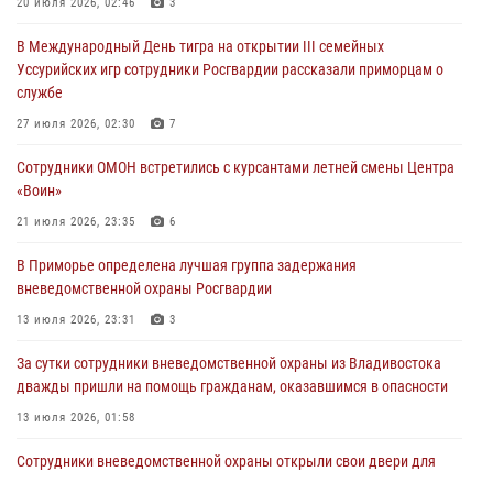
В День Крещения Руси в Князь-Владимирском храме – Главном
20 июля 2026, 02:46
3
храме Росгвардии состоялся праздничный молебен с крестным
В Международный День тигра на открытии III семейных
ходом
Уссурийских игр сотрудники Росгвардии рассказали приморцам о
28 июля 2026, 10:29
3
службе
Росгвардейцы в Приморье приняли участие в молебне,
27 июля 2026, 02:30
7
посвященном Дню Крещения Руси
Сотрудники ОМОН встретились с курсантами летней смены Центра
28 июля 2026, 05:39
3
«Воин»
В Международный День тигра на открытии III семейных
21 июля 2026, 23:35
6
Уссурийских игр сотрудники Росгвардии рассказали приморцам о
В Приморье определена лучшая группа задержания
службе
вневедомственной охраны Росгвардии
27 июля 2026, 02:30
7
13 июля 2026, 23:31
3
За сутки сотрудники вневедомственной охраны из Владивостока
дважды пришли на помощь гражданам, оказавшимся в опасности
13 июля 2026, 01:58
Сотрудники вневедомственной охраны открыли свои двери для
юных жителей Уссурийска