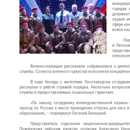
иницииро
городах 
документ
охране и
сфере ко
войск на
Пер
в Лесоза
представ
пенсионе
Военнослужащие рассказали собравшимся о деятел
службы. Солисты военного оркестра исполнили концертны
В ходе беседы с жителями Лесозаводска сотрудни
рассказал о работе стражей порядка. Несколько вопросо
службы и предоставляемых социальных гарантиях.
«По закону, сотруднику вневедомственной охраны
проезд по России к месту проведения отпуска для него 
образования», – подчеркнул Евгений Белецкий.
Представитель отделения лицензионно-разрешит
Пожарскому районам капитан полиции Александр Назар