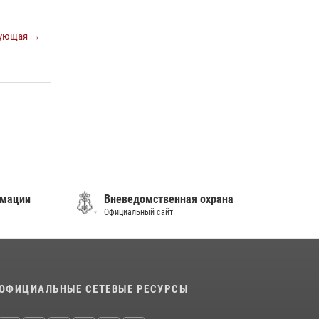
08 июля 2026, 07:52
ующая →
В Приморье сотрудники Росгвардии
пресекли противоправные действия
постояльца гостиницы
16 июля 2026, 01:13
мации
Вневедомственная охрана
Официальный сайт
ОФИЦИАЛЬНЫЕ СЕТЕВЫЕ РЕСУРСЫ