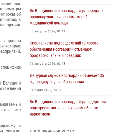
в различных
 просмотры
Во Владивостоке росгвардейцы передали
вопросы об
правонарушителя врачам скорой
приятиях в
медицинской помощи
 заведениях
06 августа 2026, 01:11
ина» прошла
Специалисты подразделений тылового
ди которых
обеспечения Росгвардии отмечают
едприятий,
профессиональный праздник
01 августа 2026, 02:13
 специфике
Дежурная служба Росгвардии отмечает 35
годовщину со дня образования
й Белецкий
прохождения
31 июля 2026, 23:11
Во Владивостоке росгвардейцы задержали
лачиваемый
подозреваемого в незаконном обороте
ия высшего
наркотиков
30 июля 2026, 23:44
водскому и
х услугах,
ПОПУЛЯРНЫЕ НОВОСТИ