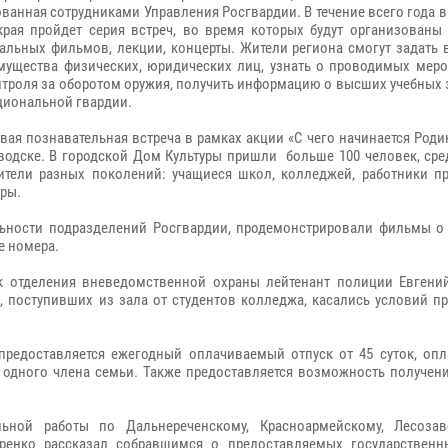
ванная сотрудниками Управления Росгвардии. В течение всего года 
края пройдет серия встреч, во время которых будут организованы
альных фильмов, лекции, концерты. Жители региона смогут задать 
мущества физических, юридических лиц, узнать о проводимых меро
нтроля за оборотом оружия, получить информацию о высших учебных
циональной гвардии.
вая познавательная встреча в рамках акции «С чего начинается Род
водске. В городской Дом Культуры пришли больше 100 человек, сре
ители разных поколений: учащиеся школ, колледжей, работники пр
ры.
ьности подразделений Росгвардии, продемонстрировали фильмы о
е номера.
к отделения вневедомственной охраны лейтенант полиции Евгени
в, поступивших из зала от студентов колледжа, касались условий 
 предоставляется ежегодный оплачиваемый отпуск от 45 суток, оп
и одного члена семьи. Также предоставляется возможность получен
ельной работы по Дальнереченскому, Красноармейскому, Лесоза
енко рассказал собравшимся о предоставляемых государственны