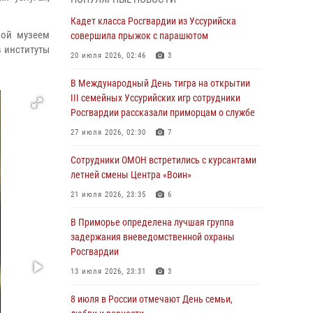
Вопрос противодействия незаконному
обороту оружия рассмотрели на заседании
Кадет класса Росгвардии из Уссурийска
ной музеем
антитеррористической комиссии
совершила прыжок с парашютом
 институты
Приморского края
20 июля 2026, 02:46
3
30 июля 2026, 01:07
В Международный День тигра на открытии
Во Владивостоке во дворе жилого дома
III семейных Уссурийских игр сотрудники
сотрудники вневедомственной охраны
Росгвардии рассказали приморцам о службе
обнаружили запрещенные растения
27 июля 2026, 02:30
7
29 июля 2026, 01:17
Сотрудники ОМОН встретились с курсантами
В День Крещения Руси в Князь-
летней смены Центра «Воин»
Владимирском храме – Главном храме
21 июля 2026, 23:35
6
Росгвардии состоялся праздничный молебен
с крестным ходом
В Приморье определена лучшая группа
задержания вневедомственной охраны
28 июля 2026, 10:29
3
Росгвардии
Росгвардейцы в Приморье приняли участие в
13 июля 2026, 23:31
3
молебне, посвященном Дню Крещения Руси
8 июля в России отмечают День семьи,
28 июля 2026, 05:39
3