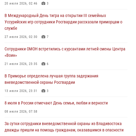
20 июля 2026, 02:46
3
Росгвардейцы в Приморье приняли участие в молебне,
В Международный День тигра на открытии III семейных
посвященном Дню Крещения Руси
Уссурийских игр сотрудники Росгвардии рассказали приморцам о
28 июля 2026, 05:39
3
службе
В Международный День тигра на открытии III семейных
27 июля 2026, 02:30
7
Уссурийских игр сотрудники Росгвардии рассказали приморцам о
Сотрудники ОМОН встретились с курсантами летней смены Центра
службе
«Воин»
27 июля 2026, 02:30
7
21 июля 2026, 23:35
6
В Приморье специалисты подразделений лицензионно-
В Приморье определена лучшая группа задержания
разрешительной работы Росгвардии напомнили гражданам, как
вневедомственной охраны Росгвардии
сдать оружие за вознаграждение
13 июля 2026, 23:31
3
23 июля 2026, 22:45
8 июля в России отмечают День семьи, любви и верности
08 июля 2026, 07:58
За сутки сотрудники вневедомственной охраны из Владивостока
дважды пришли на помощь гражданам, оказавшимся в опасности