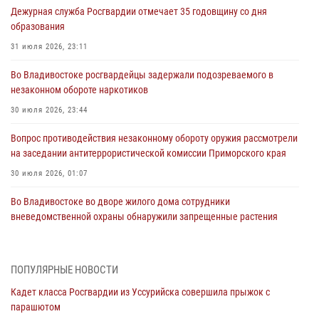
Дежурная служба Росгвардии отмечает 35 годовщину со дня
образования
31 июля 2026, 23:11
Во Владивостоке росгвардейцы задержали подозреваемого в
незаконном обороте наркотиков
30 июля 2026, 23:44
Вопрос противодействия незаконному обороту оружия рассмотрели
на заседании антитеррористической комиссии Приморского края
30 июля 2026, 01:07
Во Владивостоке во дворе жилого дома сотрудники
вневедомственной охраны обнаружили запрещенные растения
29 июля 2026, 01:17
В День Крещения Руси в Князь-Владимирском храме – Главном
ПОПУЛЯРНЫЕ НОВОСТИ
храме Росгвардии состоялся праздничный молебен с крестным
Кадет класса Росгвардии из Уссурийска совершила прыжок с
ходом
парашютом
28 июля 2026, 10:29
3