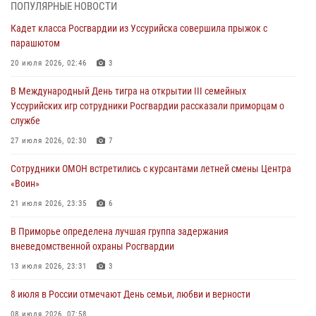
Во Владивостоке во дворе жилого дома сотрудники
ПОПУЛЯРНЫЕ НОВОСТИ
вневедомственной охраны обнаружили запрещенные растения
Кадет класса Росгвардии из Уссурийска совершила прыжок с
29 июля 2026, 01:17
парашютом
В День Крещения Руси в Князь-Владимирском храме – Главном
20 июля 2026, 02:46
3
храме Росгвардии состоялся праздничный молебен с крестным
В Международный День тигра на открытии III семейных
ходом
Уссурийских игр сотрудники Росгвардии рассказали приморцам о
28 июля 2026, 10:29
3
службе
Росгвардейцы в Приморье приняли участие в молебне,
27 июля 2026, 02:30
7
посвященном Дню Крещения Руси
Сотрудники ОМОН встретились с курсантами летней смены Центра
28 июля 2026, 05:39
3
«Воин»
В Международный День тигра на открытии III семейных
21 июля 2026, 23:35
6
Уссурийских игр сотрудники Росгвардии рассказали приморцам о
В Приморье определена лучшая группа задержания
службе
вневедомственной охраны Росгвардии
27 июля 2026, 02:30
7
13 июля 2026, 23:31
3
8 июля в России отмечают День семьи, любви и верности
08 июля 2026, 07:58