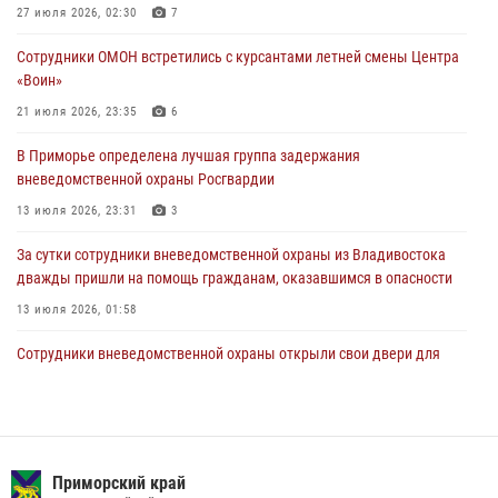
Росгвардейцы в Приморье приняли участие в молебне,
27 июля 2026, 02:30
7
посвященном Дню Крещения Руси
Сотрудники ОМОН встретились с курсантами летней смены Центра
28 июля 2026, 05:39
3
«Воин»
В Международный День тигра на открытии III семейных
21 июля 2026, 23:35
6
Уссурийских игр сотрудники Росгвардии рассказали приморцам о
В Приморье определена лучшая группа задержания
службе
вневедомственной охраны Росгвардии
27 июля 2026, 02:30
7
13 июля 2026, 23:31
3
За сутки сотрудники вневедомственной охраны из Владивостока
дважды пришли на помощь гражданам, оказавшимся в опасности
13 июля 2026, 01:58
Сотрудники вневедомственной охраны открыли свои двери для
юных жителей Уссурийска
09 июля 2026, 06:08
2
Команда из Приморского края заняла 1 место в соревнованиях
среди водолазов Восточного округа Росгвардии
Приморский край