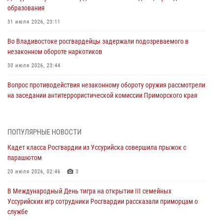
образования
31 июля 2026, 23:11
Во Владивостоке росгвардейцы задержали подозреваемого в
незаконном обороте наркотиков
30 июля 2026, 23:44
Вопрос противодействия незаконному обороту оружия рассмотрели
на заседании антитеррористической комиссии Приморского края
30 июля 2026, 01:07
Во Владивостоке во дворе жилого дома сотрудники
ПОПУЛЯРНЫЕ НОВОСТИ
вневедомственной охраны обнаружили запрещенные растения
Кадет класса Росгвардии из Уссурийска совершила прыжок с
29 июля 2026, 01:17
парашютом
В День Крещения Руси в Князь-Владимирском храме – Главном
20 июля 2026, 02:46
3
храме Росгвардии состоялся праздничный молебен с крестным
В Международный День тигра на открытии III семейных
ходом
Уссурийских игр сотрудники Росгвардии рассказали приморцам о
28 июля 2026, 10:29
3
службе