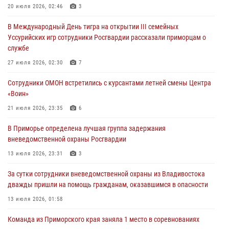
В День Крещения Руси в Князь-Владимирском храме – Главном
20 июля 2026, 02:46
3
храме Росгвардии состоялся праздничный молебен с крестным
В Международный День тигра на открытии III семейных
ходом
Уссурийских игр сотрудники Росгвардии рассказали приморцам о
28 июля 2026, 10:29
3
службе
Росгвардейцы в Приморье приняли участие в молебне,
27 июля 2026, 02:30
7
посвященном Дню Крещения Руси
Сотрудники ОМОН встретились с курсантами летней смены Центра
28 июля 2026, 05:39
3
«Воин»
В Международный День тигра на открытии III семейных
21 июля 2026, 23:35
6
Уссурийских игр сотрудники Росгвардии рассказали приморцам о
В Приморье определена лучшая группа задержания
службе
вневедомственной охраны Росгвардии
27 июля 2026, 02:30
7
13 июля 2026, 23:31
3
За сутки сотрудники вневедомственной охраны из Владивостока
дважды пришли на помощь гражданам, оказавшимся в опасности
13 июля 2026, 01:58
Команда из Приморского края заняла 1 место в соревнованиях