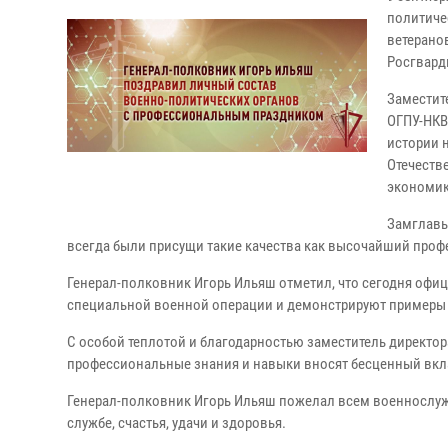
политиче
ветерано
Росгвард
Заместит
ОГПУ-НКВ
истории 
Отечеств
экономик
Замглавы
всегда были присущи такие качества как высочайший проф
Генерал-полковник Игорь Ильяш отметил, что сегодня офи
специальной военной операции и демонстрируют примеры м
С особой теплотой и благодарностью заместитель директора
профессиональные знания и навыки вносят бесценный вкл
Генерал-полковник Игорь Ильяш пожелал всем военнослуж
службе, счастья, удачи и здоровья.