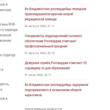
ков и
Во Владивостоке росгвардейцы передали
ректора
правонарушителя врачам скорой
медицинской помощи
рганы ВЧК-
06 августа 2026, 01:11
ого периода
Великой
Специалисты подразделений тылового
овление
обеспечения Росгвардии отмечают
профессиональный праздник
01 августа 2026, 02:13
 структур
Дежурная служба Росгвардии отмечает 35
годовщину со дня образования
 в
31 июля 2026, 23:11
рость,
Во Владивостоке росгвардейцы задержали
а.
подозреваемого в незаконном обороте
наркотиков
хов в
30 июля 2026, 23:44
ПОПУЛЯРНЫЕ НОВОСТИ