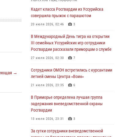
Вопрос противодействия незаконному
обороту оружия рассмотрели на заседании
Кадет класса Росгвардии из Уссурийска
антитеррористической комиссии
совершила прыжок с парашютом
Приморского края
20 июля 2026, 02:46
3
30 июля 2026, 01:07
В Международный День тигра на открытии
Во Владивостоке во дворе жилого дома
III семейных Уссурийских игр сотрудники
сотрудники вневедомственной охраны
Росгвардии рассказали приморцам о службе
обнаружили запрещенные растения
27 июля 2026, 02:30
7
29 июля 2026, 01:17
Сотрудники ОМОН встретились с курсантами
ующая →
В День Крещения Руси в Князь-
летней смены Центра «Воин»
Владимирском храме – Главном храме
21 июля 2026, 23:35
6
Росгвардии состоялся праздничный молебен
с крестным ходом
В Приморье определена лучшая группа
задержания вневедомственной охраны
28 июля 2026, 10:29
3
Росгвардии
Росгвардейцы в Приморье приняли участие в
13 июля 2026, 23:31
3
молебне, посвященном Дню Крещения Руси
За сутки сотрудники вневедомственной
28 июля 2026, 05:39
3