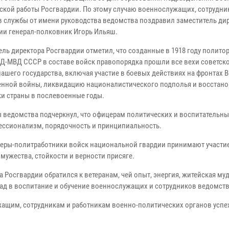
ской работы Росгвардии. По этому случаю военнослужащих, сотрудни
в службы от имени руководства ведомства поздравил заместитель ди
ии генерал-полковник Игорь Ильяш.
ель директора Росгвардии отметил, что созданные в 1918 году полито
Д-МВД СССР в составе войск правопорядка прошли все вехи советск
нашего государства, включая участие в боевых действиях на фронтах 
енной войны, ликвидацию националистического подполья и восстан
и страны в послевоенные годы.
 ведомства подчеркнул, что офицерам политических и воспитательных
ессионализм, порядочность и принципиальность.
церы-политработники войск национальной гвардии принимают участие
ужества, стойкости и верности присяге.
 Росгвардии обратился к ветеранам, чей опыт, энергия, житейская муд
ад в воспитание и обучение военнослужащих и сотрудников ведомств
ащим, сотрудникам и работникам военно-политических органов успе