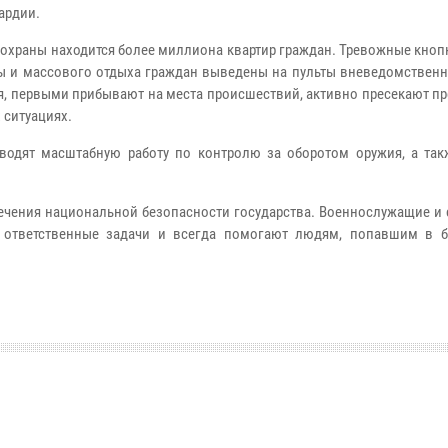
ардии.
храны находится более миллиона квартир граждан. Тревожные кнопк
ры и массового отдыха граждан выведены на пульты вневедомственн
я, первыми прибывают на места происшествий, активно пресекают п
 ситуациях.
водят масштабную работу по контролю за оборотом оружия, а так
ечения национальной безопасности государства. Военнослужащие и 
ответственные задачи и всегда помогают людям, попавшим в б