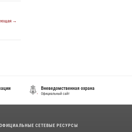
подозреваемого в незаконном обороте
наркотиков
30 июля 2026, 23:44
ующая →
Во Владивостоке во дворе жилого дома
сотрудники вневедомственной охраны
обнаружили запрещенные растения
29 июля 2026, 01:17
мации
Вневедомственная охрана
Официальный сайт
ОФИЦИАЛЬНЫЕ СЕТЕВЫЕ РЕСУРСЫ