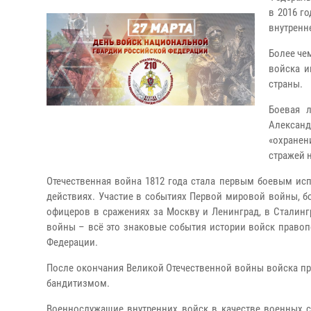
в 2016 г
внутренн
Более чем
войска и
страны.
Боевая л
Александ
«охранен
стражей 
Отечественная война 1812 года стала первым боевым ис
действиях. Участие в событиях Первой мировой войны, б
офицеров в сражениях за Москву и Ленинград, в Сталинг
войны – всё это знаковые события истории войск право
Федерации.
После окончания Великой Отечественной войны войска пр
бандитизмом.
Военнослужащие внутренних войск в качестве военных с