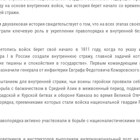
оду на основе внутренних войск, чья история берет начало со време
ей стражи.
 двухвековая история свидетельствует о том, что на всех этапах свое
грали ключевую роль в укреплении правопорядка и внутренней бе
етопись войск берет своё начало в 1811 году, когда по указу 
ра I в России создали внутреннюю стражу, главной задачей ко
ие тишины и спокойствия в государстве». Первым командующим 
назначили генерала от инфантерии Евграфа Федотовича Комаровского
пытанием для внутренней стражи, чьи воины геройски проявили себ
орьба с басмачеством в Средней Азии в межвоенный период, подвиг
радской и Курской битвах и обороне Кавказа во время Великой Оте
порядка, преемниками которых стали войска национальной гвардии 
авопорядка активно участвовали в борьбе с националистическими п
оветников и инструкторов выполняли интернациональный долг на 