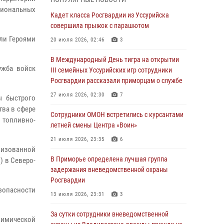
Вопрос противодействия незаконному
циональных
обороту оружия рассмотрели на заседании
Кадет класса Росгвардии из Уссурийска
антитеррористической комиссии
совершила прыжок с парашютом
Приморского края
ли Героями
20 июля 2026, 02:46
3
30 июля 2026, 01:07
В Международный День тигра на открытии
ужба войск
Во Владивостоке во дворе жилого дома
III семейных Уссурийских игр сотрудники
сотрудники вневедомственной охраны
Росгвардии рассказали приморцам о службе
обнаружили запрещенные растения
27 июля 2026, 02:30
7
ы быстрого
29 июля 2026, 01:17
тва в сфере
Сотрудники ОМОН встретились с курсантами
 топливно-
В День Крещения Руси в Князь-
летней смены Центра «Воин»
Владимирском храме – Главном храме
21 июля 2026, 23:35
6
Росгвардии состоялся праздничный молебен
низованной
с крестным ходом
В Приморье определена лучшая группа
) в Северо-
задержания вневедомственной охраны
28 июля 2026, 10:29
3
Росгвардии
зопасности
Росгвардейцы в Приморье приняли участие в
13 июля 2026, 23:31
3
молебне, посвященном Дню Крещения Руси
За сутки сотрудники вневедомственной
28 июля 2026, 05:39
3
химической