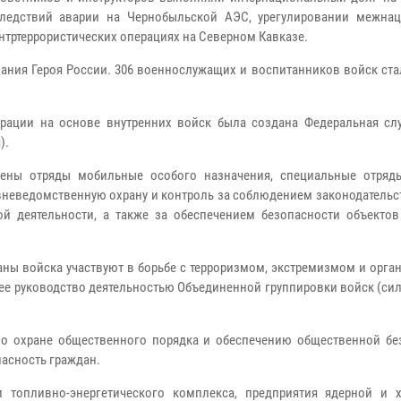
следствий аварии на Чернобыльской АЭС, урегулировании межна
нтртеррористических операциях на Северном Кавказе.
ания Героя России. 306 военнослужащих и воспитанников войск ста
ерации на основе внутренних войск была создана Федеральная сл
).
ены отряды мобильные особого назначения, специальные отряд
вневедомственную охрану и контроль за соблюдением законодательс
ой деятельности, а также за обеспечением безопасности объектов
ны войска участвуют в борьбе с терроризмом, экстремизмом и орга
ее руководство деятельностью Объединенной группировки войск (сил
по охране общественного порядка и обеспечению общественной бе
пасность граждан.
и топливно-энергетического комплекса, предприятия ядерной и 