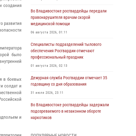
ни создания
Во Владивостоке росгвардейцы передали
правонарушителя врачам скорой
го развития
медицинской помощи
зопасности
06 августа 2026, 01:11
Специалисты подразделений тылового
императора
обеспечения Росгвардии отмечают
торой было
профессиональный праздник
внутренней
01 августа 2026, 02:13
.
Дежурная служба Росгвардии отмечает 35
я в боевых
годовщину со дня образования
и солдат и
чественной
31 июля 2026, 23:11
Российской
Во Владивостоке росгвардейцы задержали
подозреваемого в незаконном обороте
одпольем и
наркотиков
30 июля 2026, 23:44
территории
ПОПУЛЯРНЫЕ НОВОСТИ