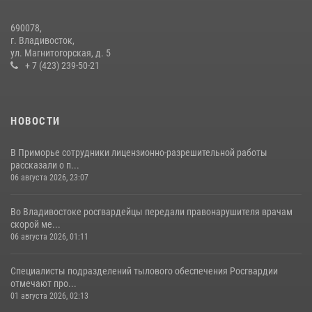
29 июля 2026, 01:17
690078,
Во Владивостоке росгвардейцы пресекли три попытки хищения в
г. Владивосток,
магазинах
ул. Магнитогорская, д. 5
+ 7 (423) 239-50-21
22 июля 2026, 23:38
НОВОСТИ
В Приморье сотрудники лицензионно-разрешительной работы
рассказали о п...
06 августа 2026, 23:07
Во Владивостоке росгвардейцы передали правонарушителя врачам
скорой ме...
06 августа 2026, 01:11
Специалисты подразделений тылового обеспечения Росгвардии
отмечают про...
01 августа 2026, 02:13