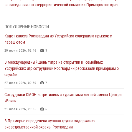
на заседании антитеррористической комиссии Приморского края
30 июля 2026, 01:07
Во Владивостоке во дворе жилого дома сотрудники
ПОПУЛЯРНЫЕ НОВОСТИ
вневедомственной охраны обнаружили запрещенные растения
Кадет класса Росгвардии из Уссурийска совершила прыжок с
29 июля 2026, 01:17
парашютом
В День Крещения Руси в Князь-Владимирском храме – Главном
20 июля 2026, 02:46
3
храме Росгвардии состоялся праздничный молебен с крестным
В Международный День тигра на открытии III семейных
ходом
Уссурийских игр сотрудники Росгвардии рассказали приморцам о
28 июля 2026, 10:29
3
службе
Росгвардейцы в Приморье приняли участие в молебне,
27 июля 2026, 02:30
7
посвященном Дню Крещения Руси
Сотрудники ОМОН встретились с курсантами летней смены Центра
28 июля 2026, 05:39
3
«Воин»
В Международный День тигра на открытии III семейных
21 июля 2026, 23:35
6
Уссурийских игр сотрудники Росгвардии рассказали приморцам о
В Приморье определена лучшая группа задержания
службе
вневедомственной охраны Росгвардии
27 июля 2026, 02:30
7