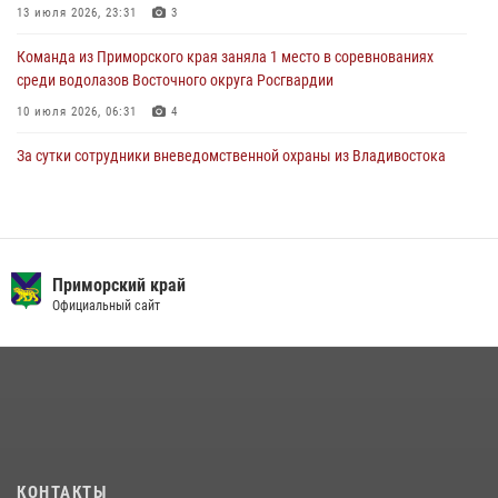
13 июля 2026, 23:31
3
Команда из Приморского края заняла 1 место в соревнованиях
среди водолазов Восточного округа Росгвардии
10 июля 2026, 06:31
4
За сутки сотрудники вневедомственной охраны из Владивостока
дважды пришли на помощь гражданам, оказавшимся в опасности
13 июля 2026, 01:58
В Приморье сотрудники Росгвардии пресекли противоправные
действия постояльца гостиницы
Приморский край
Официальный сайт
16 июля 2026, 01:13
Во Владивостоке росгвардейцы задержали подозреваемого в
незаконном обороте наркотиков
30 июля 2026, 23:44
Во Владивостоке во дворе жилого дома сотрудники
вневедомственной охраны обнаружили запрещенные растения
КОНТАКТЫ