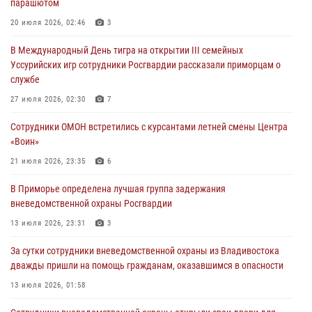
парашютом
В День Крещения Руси в Князь-Владимирском храме – Главном
20 июля 2026, 02:46
3
храме Росгвардии состоялся праздничный молебен с крестным
В Международный День тигра на открытии III семейных
ходом
Уссурийских игр сотрудники Росгвардии рассказали приморцам о
28 июля 2026, 10:29
3
службе
Росгвардейцы в Приморье приняли участие в молебне,
27 июля 2026, 02:30
7
посвященном Дню Крещения Руси
Сотрудники ОМОН встретились с курсантами летней смены Центра
28 июля 2026, 05:39
3
«Воин»
В Международный День тигра на открытии III семейных
21 июля 2026, 23:35
6
Уссурийских игр сотрудники Росгвардии рассказали приморцам о
В Приморье определена лучшая группа задержания
службе
вневедомственной охраны Росгвардии
27 июля 2026, 02:30
7
13 июля 2026, 23:31
3
За сутки сотрудники вневедомственной охраны из Владивостока
дважды пришли на помощь гражданам, оказавшимся в опасности
13 июля 2026, 01:58