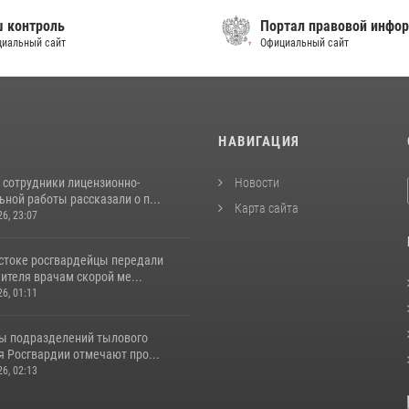
контроль
Портал правовой инфор
альный сайт
Официальный сайт
И
НАВИГАЦИЯ
 сотрудники лицензионно-
Новости
ной работы рассказали о п...
Карта сайта
26, 23:07
стоке росгвардейцы передали
ителя врачам скорой ме...
26, 01:11
ы подразделений тылового
я Росгвардии отмечают про...
26, 02:13