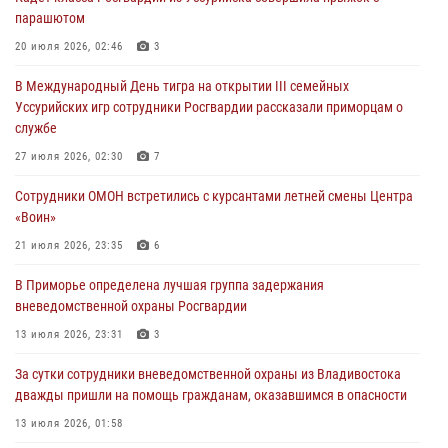
29 июля 2026, 01:17
парашютом
В День Крещения Руси в Князь-Владимирском храме – Главном
20 июля 2026, 02:46
3
храме Росгвардии состоялся праздничный молебен с крестным
В Международный День тигра на открытии III семейных
ходом
Уссурийских игр сотрудники Росгвардии рассказали приморцам о
28 июля 2026, 10:29
3
службе
Росгвардейцы в Приморье приняли участие в молебне,
27 июля 2026, 02:30
7
посвященном Дню Крещения Руси
Сотрудники ОМОН встретились с курсантами летней смены Центра
28 июля 2026, 05:39
3
«Воин»
В Международный День тигра на открытии III семейных
21 июля 2026, 23:35
6
Уссурийских игр сотрудники Росгвардии рассказали приморцам о
В Приморье определена лучшая группа задержания
службе
вневедомственной охраны Росгвардии
27 июля 2026, 02:30
7
13 июля 2026, 23:31
3
За сутки сотрудники вневедомственной охраны из Владивостока
дважды пришли на помощь гражданам, оказавшимся в опасности
13 июля 2026, 01:58