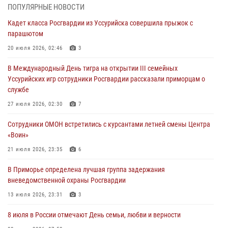
В День Крещения Руси в Князь-Владимирском храме – Главном
ПОПУЛЯРНЫЕ НОВОСТИ
храме Росгвардии состоялся праздничный молебен с крестным
Кадет класса Росгвардии из Уссурийска совершила прыжок с
ходом
парашютом
28 июля 2026, 10:29
3
20 июля 2026, 02:46
3
Росгвардейцы в Приморье приняли участие в молебне,
В Международный День тигра на открытии III семейных
посвященном Дню Крещения Руси
Уссурийских игр сотрудники Росгвардии рассказали приморцам о
28 июля 2026, 05:39
3
службе
В Международный День тигра на открытии III семейных
27 июля 2026, 02:30
7
Уссурийских игр сотрудники Росгвардии рассказали приморцам о
Сотрудники ОМОН встретились с курсантами летней смены Центра
службе
«Воин»
27 июля 2026, 02:30
7
21 июля 2026, 23:35
6
В Приморье специалисты подразделений лицензионно-
В Приморье определена лучшая группа задержания
разрешительной работы Росгвардии напомнили гражданам, как
вневедомственной охраны Росгвардии
сдать оружие за вознаграждение
13 июля 2026, 23:31
3
23 июля 2026, 22:45
8 июля в России отмечают День семьи, любви и верности