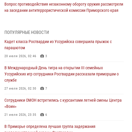
Вопрос противодействия незаконному обороту оружия рассмотрели
на заседании антитеррористической комиссии Приморского края
30 июля 2026, 01:07
Во Владивостоке во дворе жилого дома сотрудники
ПОПУЛЯРНЫЕ НОВОСТИ
вневедомственной охраны обнаружили запрещенные растения
Кадет класса Росгвардии из Уссурийска совершила прыжок с
29 июля 2026, 01:17
парашютом
В День Крещения Руси в Князь-Владимирском храме – Главном
20 июля 2026, 02:46
3
храме Росгвардии состоялся праздничный молебен с крестным
В Международный День тигра на открытии III семейных
ходом
Уссурийских игр сотрудники Росгвардии рассказали приморцам о
28 июля 2026, 10:29
3
службе
Росгвардейцы в Приморье приняли участие в молебне,
27 июля 2026, 02:30
7
посвященном Дню Крещения Руси
Сотрудники ОМОН встретились с курсантами летней смены Центра
28 июля 2026, 05:39
3
«Воин»
В Международный День тигра на открытии III семейных
21 июля 2026, 23:35
6
Уссурийских игр сотрудники Росгвардии рассказали приморцам о
В Приморье определена лучшая группа задержания
службе