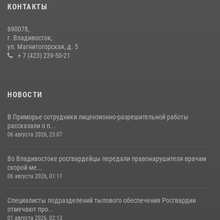
КОНТАКТЫ
30 июля 2026, 23:44
690078,
Во Владивостоке во дворе жилого дома сотрудники
г. Владивосток,
вневедомственной охраны обнаружили запрещенные растения
ул. Магнитогорская, д. 5
+ 7 (423) 239-50-21
29 июля 2026, 01:17
НОВОСТИ
В Приморье сотрудники лицензионно-разрешительной работы
рассказали о п...
06 августа 2026, 23:07
Во Владивостоке росгвардейцы передали правонарушителя врачам
скорой ме...
06 августа 2026, 01:11
Специалисты подразделений тылового обеспечения Росгвардии
отмечают про...
01 августа 2026, 02:13