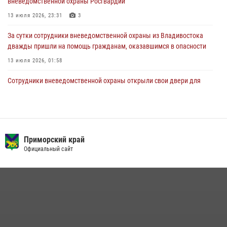
вневедомственной охраны Росгвардии
27 июля 2026, 02:30
7
13 июля 2026, 23:31
3
За сутки сотрудники вневедомственной охраны из Владивостока
дважды пришли на помощь гражданам, оказавшимся в опасности
13 июля 2026, 01:58
Сотрудники вневедомственной охраны открыли свои двери для
юных жителей Уссурийска
09 июля 2026, 06:08
2
Команда из Приморского края заняла 1 место в соревнованиях
среди водолазов Восточного округа Росгвардии
Приморский край
Официальный сайт
10 июля 2026, 06:31
4
В Приморье сотрудники Росгвардии пресекли противоправные
действия постояльца гостиницы
16 июля 2026, 01:13
Во Владивостоке росгвардейцы задержали подозреваемого в
незаконном обороте наркотиков