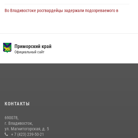
Во Владивостоке росгвардейцы задержали подозреваемого в
незаконном обороте наркотиков
30 июля 2026, 23:44
В Приморье сотрудники Росгвардии пресекли противоправные
действия постояльца гостиницы
Приморский край
Официальный сайт
16 июля 2026, 01:13
Во Владивостоке во дворе жилого дома сотрудники
вневедомственной охраны обнаружили запрещенные растения
29 июля 2026, 01:17
Во Владивостоке росгвардейцы пресекли три попытки хищения в
магазинах
КОНТАКТЫ
22 июля 2026, 23:38
690078,
В рамках акции «Каникулы с Росгвардией» сотрудники
г. Владивосток,
вневедомственной охраны провели урок мужества для
ул. Магнитогорская, д. 5
воспитанников детского лагеря
+ 7 (423) 239-50-21