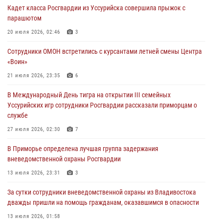
Кадет класса Росгвардии из Уссурийска совершила прыжок с
29 июля 2026, 01:17
парашютом
В День Крещения Руси в Князь-Владимирском храме – Главном
20 июля 2026, 02:46
3
храме Росгвардии состоялся праздничный молебен с крестным
Сотрудники ОМОН встретились с курсантами летней смены Центра
ходом
«Воин»
28 июля 2026, 10:29
3
21 июля 2026, 23:35
6
Росгвардейцы в Приморье приняли участие в молебне,
В Международный День тигра на открытии III семейных
посвященном Дню Крещения Руси
Уссурийских игр сотрудники Росгвардии рассказали приморцам о
28 июля 2026, 05:39
3
службе
В Международный День тигра на открытии III семейных
27 июля 2026, 02:30
7
Уссурийских игр сотрудники Росгвардии рассказали приморцам о
В Приморье определена лучшая группа задержания
службе
вневедомственной охраны Росгвардии
27 июля 2026, 02:30
7
13 июля 2026, 23:31
3
За сутки сотрудники вневедомственной охраны из Владивостока
дважды пришли на помощь гражданам, оказавшимся в опасности
13 июля 2026, 01:58