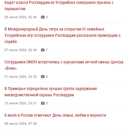
Кадет класса Росгвардии из Уссурийска совершила прыжок с
29 июля 2026, 01:17
парашютом
В День Крещения Руси в Князь-Владимирском храме – Главном
20 июля 2026, 02:46
3
храме Росгвардии состоялся праздничный молебен с крестным
В Международный День тигра на открытии III семейных
ходом
Уссурийских игр сотрудники Росгвардии рассказали приморцам о
28 июля 2026, 10:29
3
службе
Росгвардейцы в Приморье приняли участие в молебне,
27 июля 2026, 02:30
7
посвященном Дню Крещения Руси
Сотрудники ОМОН встретились с курсантами летней смены Центра
28 июля 2026, 05:39
3
«Воин»
В Международный День тигра на открытии III семейных
21 июля 2026, 23:35
6
Уссурийских игр сотрудники Росгвардии рассказали приморцам о
В Приморье определена лучшая группа задержания
службе
вневедомственной охраны Росгвардии
27 июля 2026, 02:30
7
13 июля 2026, 23:31
3
8 июля в России отмечают День семьи, любви и верности
08 июля 2026, 07:58