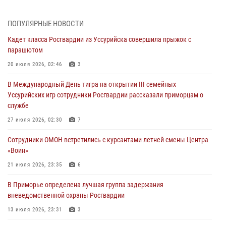
29 июля 2026, 01:17
В День Крещения Руси в Князь-Владимирском храме – Главном
ПОПУЛЯРНЫЕ НОВОСТИ
храме Росгвардии состоялся праздничный молебен с крестным
Кадет класса Росгвардии из Уссурийска совершила прыжок с
ходом
парашютом
28 июля 2026, 10:29
3
20 июля 2026, 02:46
3
Росгвардейцы в Приморье приняли участие в молебне,
В Международный День тигра на открытии III семейных
посвященном Дню Крещения Руси
Уссурийских игр сотрудники Росгвардии рассказали приморцам о
28 июля 2026, 05:39
3
службе
В Международный День тигра на открытии III семейных
27 июля 2026, 02:30
7
Уссурийских игр сотрудники Росгвардии рассказали приморцам о
Сотрудники ОМОН встретились с курсантами летней смены Центра
службе
«Воин»
27 июля 2026, 02:30
7
21 июля 2026, 23:35
6
В Приморье специалисты подразделений лицензионно-
В Приморье определена лучшая группа задержания
разрешительной работы Росгвардии напомнили гражданам, как
вневедомственной охраны Росгвардии
сдать оружие за вознаграждение
13 июля 2026, 23:31
3
23 июля 2026, 22:45