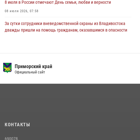
8 июля в России отмечают День семьи, любви и верности
08 июля 2026, 07:58
За сутки сотрудники вневедомственной охраны из Владивостока
дважды пришли на помощь гражданам, оказавшимся в опасности
13 июля 2026, 01:58
Сотрудники вневедомственной охраны открыли свои двери для
юных жителей Уссурийска
Приморский край
09 июля 2026, 06:08
2
Официальный сайт
Команда из Приморского края заняла 1 место в соревнованиях
среди водолазов Восточного округа Росгвардии
10 июля 2026, 06:31
4
В Росгвардии прошла военно-научная конференция по обобщению
боевого опыта
08 июля 2026, 07:52
КОНТАКТЫ
В Приморье сотрудники Росгвардии пресекли противоправные
690078,