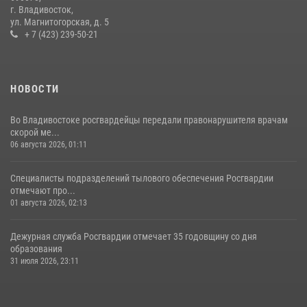
действия постояльца гостиницы
г. Владивосток,
ул. Магнитогорская, д. 5
16 июля 2026, 01:13
+ 7 (423) 239-50-21
НОВОСТИ
Во Владивостоке росгвардейцы передали правонарушителя врачам
скорой ме...
06 августа 2026, 01:11
Специалисты подразделений тылового обеспечения Росгвардии
отмечают про...
01 августа 2026, 02:13
Дежурная служба Росгвардии отмечает 35 годовщину со дня
образования
31 июля 2026, 23:11