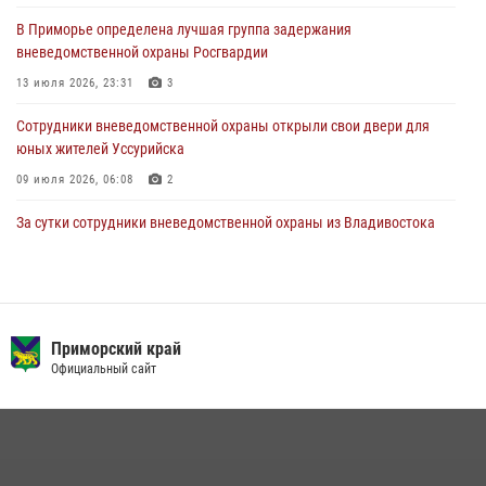
Уссурийских игр сотрудники Росгвардии рассказали приморцам о
В Приморье определена лучшая группа задержания
службе
вневедомственной охраны Росгвардии
27 июля 2026, 02:30
7
13 июля 2026, 23:31
3
Сотрудники вневедомственной охраны открыли свои двери для
юных жителей Уссурийска
09 июля 2026, 06:08
2
За сутки сотрудники вневедомственной охраны из Владивостока
дважды пришли на помощь гражданам, оказавшимся в опасности
13 июля 2026, 01:58
Команда из Приморского края заняла 1 место в соревнованиях
среди водолазов Восточного округа Росгвардии
Приморский край
Официальный сайт
10 июля 2026, 06:31
4
В Приморье сотрудники Росгвардии пресекли противоправные
действия постояльца гостиницы
16 июля 2026, 01:13