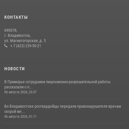
Во Владивостоке росгвардейцы задержали подозреваемого в
незаконном обороте наркотиков
КОНТАКТЫ
30 июля 2026, 23:44
690078,
Во Владивостоке во дворе жилого дома сотрудники
г. Владивосток,
вневедомственной охраны обнаружили запрещенные растения
ул. Магнитогорская, д. 5
+ 7 (423) 239-50-21
29 июля 2026, 01:17
НОВОСТИ
В Приморье сотрудники лицензионно-разрешительной работы
рассказали о п...
06 августа 2026, 23:07
Во Владивостоке росгвардейцы передали правонарушителя врачам
скорой ме...
06 августа 2026, 01:11