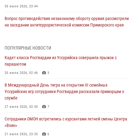
30 июля 2026, 23:44
Вопрос противодействия незаконному обороту оружия рассмотрели
на заседании антитеррористической комиссии Приморского края
30 июля 2026, 01:07
Во Владивостоке во дворе жилого дома сотрудники
ПОПУЛЯРНЫЕ НОВОСТИ
вневедомственной охраны обнаружили запрещенные растения
Кадет класса Росгвардии из Уссурийска совершила прыжок с
29 июля 2026, 01:17
парашютом
В День Крещения Руси в Князь-Владимирском храме – Главном
20 июля 2026, 02:46
3
храме Росгвардии состоялся праздничный молебен с крестным
В Международный День тигра на открытии III семейных
ходом
Уссурийских игр сотрудники Росгвардии рассказали приморцам о
28 июля 2026, 10:29
3
службе
Росгвардейцы в Приморье приняли участие в молебне,
27 июля 2026, 02:30
7
посвященном Дню Крещения Руси
Сотрудники ОМОН встретились с курсантами летней смены Центра
28 июля 2026, 05:39
3
«Воин»
В Международный День тигра на открытии III семейных
21 июля 2026, 23:35
6