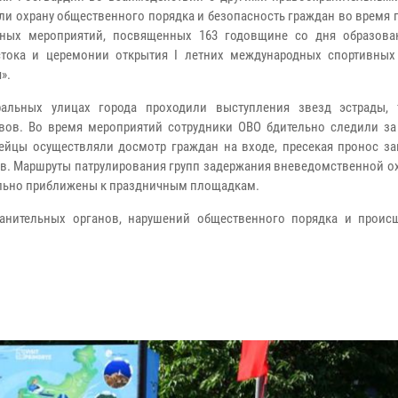
ли охрану общественного порядка и безопасность граждан во время
чных мероприятий, посвященных 163 годовщине со дня образова
тока и церемонии открытия I летних международных спортивных
».
ральных улицах города проходили выступления звезд эстрады, 
вов. Во время мероприятий сотрудники ОВО бдительно следили за
ейцы осуществляли досмотр граждан на входе, пресекая пронос з
в. Маршруты патрулирования групп задержания вневедомственной о
ьно приближены к праздничным площадкам.
анительных органов, нарушений общественного порядка и проис