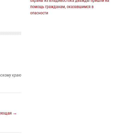
охраны из Владивостока дважды пришли на
В Международный День тигра на открытии
помощь гражданам, оказавшимся в
III семейных Уссурийских игр сотрудники
опасности
Росгвардии рассказали приморцам о службе
13 июля 2026, 01:58
27 июля 2026, 02:30
7
Команда из Приморского края заняла 1
место в соревнованиях среди водолазов
Восточного округа Росгвардии
10 июля 2026, 06:31
4
В Приморье сотрудники Росгвардии
пресекли противоправные действия
рскому краю
постояльца гостиницы
16 июля 2026, 01:13
Во Владивостоке росгвардейцы задержали
подозреваемого в незаконном обороте
наркотиков
ующая →
30 июля 2026, 23:44
Во Владивостоке во дворе жилого дома