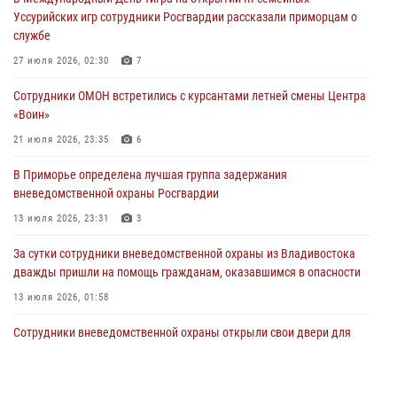
ходом
Уссурийских игр сотрудники Росгвардии рассказали приморцам о
28 июля 2026, 10:29
3
службе
Росгвардейцы в Приморье приняли участие в молебне,
27 июля 2026, 02:30
7
посвященном Дню Крещения Руси
Сотрудники ОМОН встретились с курсантами летней смены Центра
28 июля 2026, 05:39
3
«Воин»
В Международный День тигра на открытии III семейных
21 июля 2026, 23:35
6
Уссурийских игр сотрудники Росгвардии рассказали приморцам о
В Приморье определена лучшая группа задержания
службе
вневедомственной охраны Росгвардии
27 июля 2026, 02:30
7
13 июля 2026, 23:31
3
За сутки сотрудники вневедомственной охраны из Владивостока
дважды пришли на помощь гражданам, оказавшимся в опасности
13 июля 2026, 01:58
Сотрудники вневедомственной охраны открыли свои двери для
юных жителей Уссурийска
09 июля 2026, 06:08
2