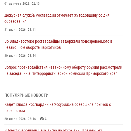
01 августа 2026, 02:13
Дежурная служба Росгвардии отмечает 35 годовщину со дня
образования
31 июля 2026, 23:11
Во Владивостоке росгвардейцы задержали подозреваемого в
незаконном обороте наркотиков
30 июля 2026, 23:44
Вопрос противодействия незаконному обороту оружия рассмотрели
на заседании антитеррористической комиссии Приморского края
30 июля 2026, 01:07
Во Владивостоке во дворе жилого дома сотрудники
ПОПУЛЯРНЫЕ НОВОСТИ
вневедомственной охраны обнаружили запрещенные растения
Кадет класса Росгвардии из Уссурийска совершила прыжок с
29 июля 2026, 01:17
парашютом
В День Крещения Руси в Князь-Владимирском храме – Главном
20 июля 2026, 02:46
3
храме Росгвардии состоялся праздничный молебен с крестным
В Международный День тигра на открытии III семейных