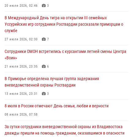
28 июля 2026, 10:29
3
20 июля 2026, 02:46
3
Росгвардейцы в Приморье приняли участие в молебне,
В Международный День тигра на открытии III семейных
посвященном Дню Крещения Руси
Уссурийских игр сотрудники Росгвардии рассказали приморцам о
28 июля 2026, 05:39
3
службе
В Международный День тигра на открытии III семейных
27 июля 2026, 02:30
7
Уссурийских игр сотрудники Росгвардии рассказали приморцам о
Сотрудники ОМОН встретились с курсантами летней смены Центра
службе
«Воин»
27 июля 2026, 02:30
7
21 июля 2026, 23:35
6
В Приморье специалисты подразделений лицензионно-
В Приморье определена лучшая группа задержания
разрешительной работы Росгвардии напомнили гражданам, как
вневедомственной охраны Росгвардии
сдать оружие за вознаграждение
13 июля 2026, 23:31
3
23 июля 2026, 22:45
8 июля в России отмечают День семьи, любви и верности
08 июля 2026, 07:58
За сутки сотрудники вневедомственной охраны из Владивостока
дважды пришли на помощь гражданам, оказавшимся в опасности