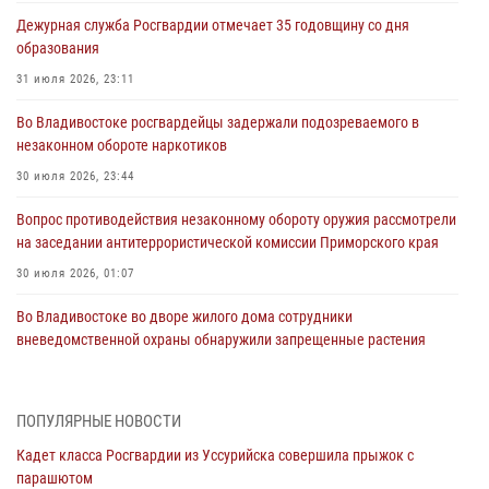
Дежурная служба Росгвардии отмечает 35 годовщину со дня
образования
31 июля 2026, 23:11
Во Владивостоке росгвардейцы задержали подозреваемого в
незаконном обороте наркотиков
30 июля 2026, 23:44
Вопрос противодействия незаконному обороту оружия рассмотрели
на заседании антитеррористической комиссии Приморского края
30 июля 2026, 01:07
Во Владивостоке во дворе жилого дома сотрудники
вневедомственной охраны обнаружили запрещенные растения
29 июля 2026, 01:17
В День Крещения Руси в Князь-Владимирском храме – Главном
ПОПУЛЯРНЫЕ НОВОСТИ
храме Росгвардии состоялся праздничный молебен с крестным
Кадет класса Росгвардии из Уссурийска совершила прыжок с
ходом
парашютом