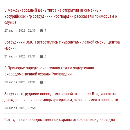
храме Росгвардии состоялся праздничный молебен с крестным
В Международный День тигра на открытии III семейных
ходом
Уссурийских игр сотрудники Росгвардии рассказали приморцам о
28 июля 2026, 10:29
3
службе
Росгвардейцы в Приморье приняли участие в молебне,
27 июля 2026, 02:30
7
посвященном Дню Крещения Руси
Сотрудники ОМОН встретились с курсантами летней смены Центра
28 июля 2026, 05:39
3
«Воин»
В Международный День тигра на открытии III семейных
21 июля 2026, 23:35
6
Уссурийских игр сотрудники Росгвардии рассказали приморцам о
В Приморье определена лучшая группа задержания
службе
вневедомственной охраны Росгвардии
27 июля 2026, 02:30
7
13 июля 2026, 23:31
3
За сутки сотрудники вневедомственной охраны из Владивостока
дважды пришли на помощь гражданам, оказавшимся в опасности
13 июля 2026, 01:58
Сотрудники вневедомственной охраны открыли свои двери для
юных жителей Уссурийска