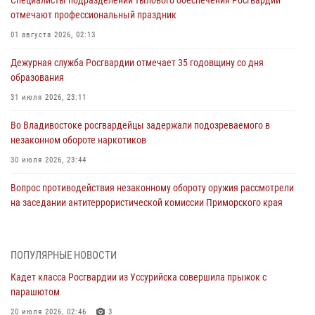
Специалисты подразделений тылового обеспечения Росгвардии
отмечают профессиональный праздник
01 августа 2026, 02:13
Дежурная служба Росгвардии отмечает 35 годовщину со дня
образования
31 июля 2026, 23:11
Во Владивостоке росгвардейцы задержали подозреваемого в
незаконном обороте наркотиков
30 июля 2026, 23:44
Вопрос противодействия незаконному обороту оружия рассмотрели
на заседании антитеррористической комиссии Приморского края
30 июля 2026, 01:07
Во Владивостоке во дворе жилого дома сотрудники
ПОПУЛЯРНЫЕ НОВОСТИ
вневедомственной охраны обнаружили запрещенные растения
Кадет класса Росгвардии из Уссурийска совершила прыжок с
29 июля 2026, 01:17
парашютом
В День Крещения Руси в Князь-Владимирском храме – Главном
20 июля 2026, 02:46
3