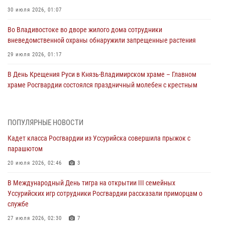
30 июля 2026, 01:07
Во Владивостоке во дворе жилого дома сотрудники
вневедомственной охраны обнаружили запрещенные растения
29 июля 2026, 01:17
В День Крещения Руси в Князь-Владимирском храме – Главном
храме Росгвардии состоялся праздничный молебен с крестным
ходом
28 июля 2026, 10:29
3
ПОПУЛЯРНЫЕ НОВОСТИ
Росгвардейцы в Приморье приняли участие в молебне,
Кадет класса Росгвардии из Уссурийска совершила прыжок с
посвященном Дню Крещения Руси
парашютом
28 июля 2026, 05:39
3
20 июля 2026, 02:46
3
В Международный День тигра на открытии III семейных
В Международный День тигра на открытии III семейных
Уссурийских игр сотрудники Росгвардии рассказали приморцам о
Уссурийских игр сотрудники Росгвардии рассказали приморцам о
службе
службе
27 июля 2026, 02:30
7
27 июля 2026, 02:30
7