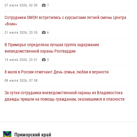
В Международный День тигра на открытии III семейных
27 июля 2026, 02:30
7
Уссурийских игр сотрудники Росгвардии рассказали приморцам о
Сотрудники ОМОН встретились с курсантами летней смены Центра
службе
«Воин»
27 июля 2026, 02:30
7
21 июля 2026, 23:35
6
В Приморье специалисты подразделений лицензионно-
В Приморье определена лучшая группа задержания
разрешительной работы Росгвардии напомнили гражданам, как
вневедомственной охраны Росгвардии
сдать оружие за вознаграждение
13 июля 2026, 23:31
3
23 июля 2026, 22:45
8 июля в России отмечают День семьи, любви и верности
08 июля 2026, 07:58
За сутки сотрудники вневедомственной охраны из Владивостока
дважды пришли на помощь гражданам, оказавшимся в опасности
13 июля 2026, 01:58
Сотрудники вневедомственной охраны открыли свои двери для
юных жителей Уссурийска
Приморский край
09 июля 2026, 06:08
2