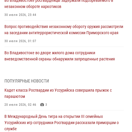
Во Владивостоке росгвардейцы задержали подозреваемого в
незаконном обороте наркотиков
30 июля 2026, 23:44
Вопрос противодействия незаконному обороту оружия рассмотрели
на заседании антитеррористической комиссии Приморского края
30 июля 2026, 01:07
Во Владивостоке во дворе жилого дома сотрудники
вневедомственной охраны обнаружили запрещенные растения
29 июля 2026, 01:17
В День Крещения Руси в Князь-Владимирском храме – Главном
ПОПУЛЯРНЫЕ НОВОСТИ
храме Росгвардии состоялся праздничный молебен с крестным
Кадет класса Росгвардии из Уссурийска совершила прыжок с
ходом
парашютом
28 июля 2026, 10:29
3
20 июля 2026, 02:46
3
Росгвардейцы в Приморье приняли участие в молебне,
В Международный День тигра на открытии III семейных
посвященном Дню Крещения Руси
Уссурийских игр сотрудники Росгвардии рассказали приморцам о
28 июля 2026, 05:39
3
службе